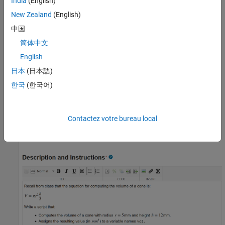
India
(English)
New Zealand
(English)
Sur la page de l’élément d’évaluation, spécifiez un titre, une
中国
description et des instructions tels qu’ils doivent apparaître aux
apprenants pour cet élément. La description et les instructions
简体中文
peuvent contenir du texte formaté, des images, des liens et des
English
équations. Dans vos instructions, spécifiez les entrées que
日本
(日本語)
l’apprenant doit utiliser dans son code ainsi que les sorties que ce
dernier doit générer. Les instructions doivent inclure les détails
한국
(한국어)
précis ayant un impact sur l’évaluation, comme les types de
données et unités de mesure attendus. Dans cet exemple, les
instructions spécifient que les apprenants doivent calculer le
Contactez votre bureau local
3
volume d’un cône en mm
et affecter le résultat à une variable
nommée
.
vol