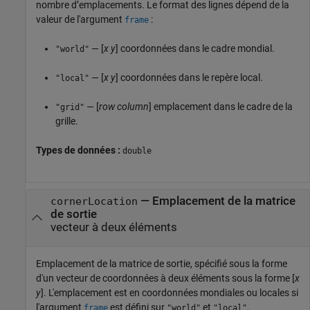
nombre d’emplacements. Le format des lignes dépend de la
valeur de l'argument
:
frame
— [
x
y
] coordonnées dans le cadre mondial.
"world"
— [
x
y
] coordonnées dans le repère local.
"local"
— [
row
column
] emplacement dans le cadre de la
"grid"
grille.
Types de données :
double
—
Emplacement de la matrice
cornerLocation
de sortie
vecteur à deux éléments
Emplacement de la matrice de sortie, spécifié sous la forme
d'un vecteur de coordonnées à deux éléments sous la forme [
x
y
]. L'emplacement est en coordonnées mondiales ou locales si
l'argument
est défini sur
et
,
frame
"world"
"local"