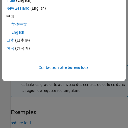
India
(English)
matrice de valeurs dans une sous-région de la couche
cartographique,
. La sous-région commence à l'emplacement
New Zealand
(English)
map
du coin
dans le cadre de coordonnées mondial
cornerLocation
中国
avec une taille de carte donnée
.
mapSize
简体中文
renvoie
English
= gradient(
,
,
,
)
grad
map
cornerLocation
mapSize
frame
une matrice de distances dans une sous-région de la couche
日本
(日本語)
cartographique,
. La sous-région commence à l'emplacement
map
한국
(한국어)
du coin
dans le cadre de coordonnées
avec
cornerLocation
frame
une taille de carte donnée
.
mapSize
Contactez votre bureau local
Remarque
Lorsque les
et
sont spécifiés,
cornerLoc
mapSize
gradient
calcule les gradients au niveau des centres de cellules dans
la région de requête rectangulaire.
Exemples
réduire tout