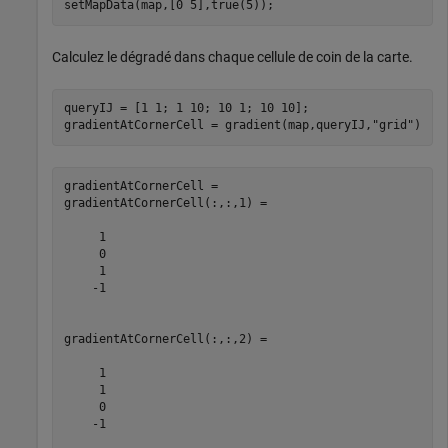
setMapData(map,[0 5],true(5));
Calculez le dégradé dans chaque cellule de coin de la carte.
queryIJ = [1 1; 1 10; 10 1; 10 10];

gradientAtCornerCell = gradient(map,queryIJ,
"grid"
)
gradientAtCornerCell = 

gradientAtCornerCell(:,:,1) =

     1

     0

     1

    -1

gradientAtCornerCell(:,:,2) =

     1

     1

     0

    -1
