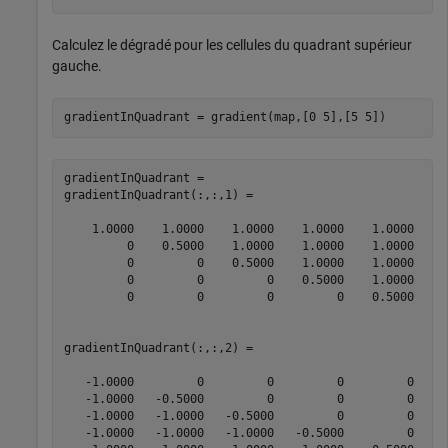
Calculez le dégradé pour les cellules du quadrant supérieur
gauche.
gradientInQuadrant = gradient(map,[0 5],[5 5])
gradientInQuadrant = 

gradientInQuadrant(:,:,1) =

    1.0000    1.0000    1.0000    1.0000    1.0000

         0    0.5000    1.0000    1.0000    1.0000

         0         0    0.5000    1.0000    1.0000

         0         0         0    0.5000    1.0000

         0         0         0         0    0.5000

gradientInQuadrant(:,:,2) =

   -1.0000         0         0         0         0

   -1.0000   -0.5000         0         0         0

   -1.0000   -1.0000   -0.5000         0         0

   -1.0000   -1.0000   -1.0000   -0.5000         0
