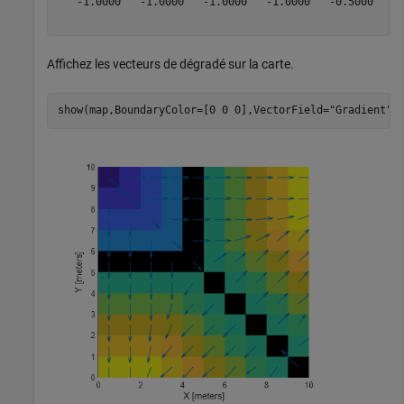
   -1.0000   -1.0000   -1.0000   -1.0000   -0.5000

Affichez les vecteurs de dégradé sur la carte.
show(map,BoundaryColor=[0 0 0],VectorField=
"Gradient"
)