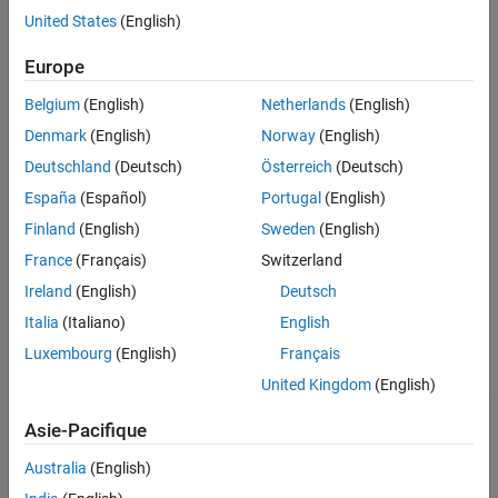
United States
(English)
grad = gradient(map,cornerLocation,mapSize,frame)
Voir aussi
Description
Europe
renvoie les
xy
-gradients
pour la carte
= gradient(
)
grad
grad
map
Belgium
(English)
Netherlands
(English)
de distance signée spécifiée
.
map
Denmark
(English)
Norway
(English)
renvoie un tableau de dégradés
= gradient(
,
)
grad
map
location
Deutschland
(Deutsch)
Österreich
(Deutsch)
pour les emplacements
xy
spécifiés
en coordonnées
location
España
(Español)
Portugal
(English)
mondiales.
Finland
(English)
Sweden
(English)
renvoie un tableau de
= gradient(
,
,
)
grad
map
location
frame
France
(Français)
Switzerland
valeurs de dégradé pour les emplacements spécifiés
,
location
Ireland
(English)
Deutsch
dans le cadre de coordonnées
.
frame
Italia
(Italiano)
English
exemple
Luxembourg
(English)
Français
United Kingdom
(English)
renvoie
,
[
,
] = gradient(
,
,
___
)
isValid
grad
isValid
map
location
indiquant lesquels des emplacements spécifiés
se
location
Asie-Pacifique
trouvent dans les limites de la carte
.
isValid
Australia
(English)
renvoie une
= gradient(
,
,
)
grad
map
cornerLocation
mapSize