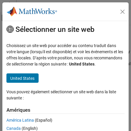
Passer au contenu
Centre d’aide MATLAB
Activer/désactiver l'affichage du menu d
Sélectionner un site web
Contenu principal
Accueil de la documentation
Sensors
Code Generation
Choisissez un site web pour accéder au contenu traduit dans
Control Systems
Connect and acquire data from sensors interfaced with Raspberry
votre langue (lorsqu'il est disponible) et voir les événements et les
®
Pi
hardware
offres locales. D’après votre position, nous vous recommandons
Raspberry Pi Blockset
Configure sensor blocks and objects to read and measure physical
de sélectionner la région suivante :
United States
.
Peripherals
properties from a variety of environmental, motion, and ranging
sensors connected to Raspberry Pi hardware. Use these physical
Catégorie
United States
properties in various application–based examples.
System Peripherals
Vous pouvez également sélectionner un site web dans la liste
Communication
Categories
suivante :
Sensors
Environmental Sensors
Environmental Sensors
Amériques
Sensors connected to Raspberry Pi hardware that measure
IMU Sensors
environmental parameters
América Latina
(Español)
Ranging Sensors
IMU Sensors
Canada
(English)
Multimedia