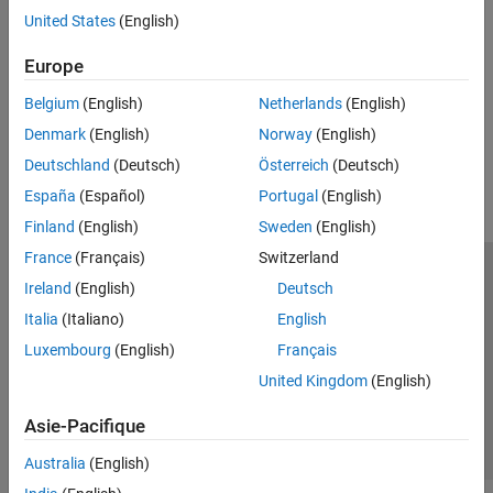
Sensors connected to Raspberry Pi hardware that track motion
PWM and Servo Control
United States
(English)
Ranging Sensors
SenseHAT
Sensors connected to Raspberry Pi hardware that measure
Europe
File System and Shell Operations
distance
Event Scheduling and Interrupt Handling
Belgium
(English)
Netherlands
(English)
Custom Data Communication
How useful was this information?
Denmark
(English)
Norway
(English)
Custom Device Driver Blocks
Deutschland
(Deutsch)
Österreich
(Deutsch)
España
(Español)
Portugal
(English)
Finland
(English)
Sweden
(English)
France
(Français)
Switzerland
Trust Center
Marques déposées
Politique de confidentialité
Ireland
(English)
Deutsch
Lutte anti-piratage
Statut des applications
Contacts locaux
Italia
(Italiano)
English
© 1994-2026 The MathWorks, Inc.
Luxembourg
(English)
Français
United Kingdom
(English)
Sélectionner 
France
Asie-Pacifique
Australia
(English)