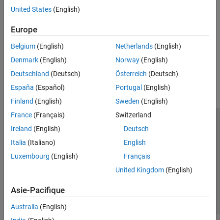
Sensors connected to Raspberry Pi hardware that track motion
PWM and Servo Control
United States
(English)
Ranging Sensors
SenseHAT
Sensors connected to Raspberry Pi hardware that measure
Europe
File System and Shell Operations
distance
Event Scheduling and Interrupt Handling
Belgium
(English)
Netherlands
(English)
Custom Data Communication
How useful was this information?
Denmark
(English)
Norway
(English)
Custom Device Driver Blocks
Deutschland
(Deutsch)
Österreich
(Deutsch)
España
(Español)
Portugal
(English)
Finland
(English)
Sweden
(English)
France
(Français)
Switzerland
Trust Center
Marques déposées
Politique de confidentialité
Ireland
(English)
Deutsch
Lutte anti-piratage
Statut des applications
Contacts locaux
Italia
(Italiano)
English
© 1994-2026 The MathWorks, Inc.
Luxembourg
(English)
Français
United Kingdom
(English)
Sélectionner 
France
Asie-Pacifique
Australia
(English)