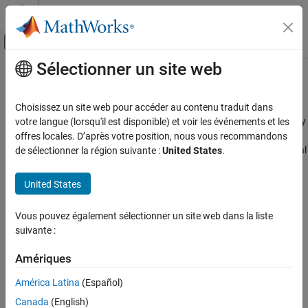
Passer au contenu
Centre d’aide MATLAB
Activer/désactiver l'affichage du menu d
Sélectionner un site web
Contenu principal
Accueil de la documentation
Sensors
Code Generation
Choisissez un site web pour accéder au contenu traduit dans
Control Systems
Connect and acquire data from sensors interfaced with Raspberry
votre langue (lorsqu'il est disponible) et voir les événements et les
®
Pi
hardware
offres locales. D’après votre position, nous vous recommandons
Raspberry Pi Blockset
Configure sensor blocks and objects to read and measure physical
de sélectionner la région suivante :
United States
.
Peripherals
properties from a variety of environmental, motion, and ranging
sensors connected to Raspberry Pi hardware. Use these physical
Catégorie
United States
properties in various application–based examples.
System Peripherals
Vous pouvez également sélectionner un site web dans la liste
Communication
Categories
suivante :
Sensors
Environmental Sensors
Environmental Sensors
Amériques
Sensors connected to Raspberry Pi hardware that measure
IMU Sensors
environmental parameters
América Latina
(Español)
Ranging Sensors
IMU Sensors
Canada
(English)
Multimedia