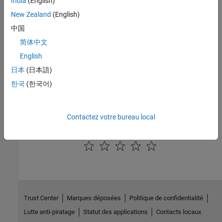
India
(English)
Bibliothèque Sensors
New Zealand
(English)
Blocs de capteurs de débit massique, de débit énergétique, de
中国
pression et de température des gaz
简体中文
Bibliothèque Sources
English
Blocs sources de débit massique et de pression des gaz
日本
(日本語)
Bibliothèque Utilities
Blocs d’environnement de base spécifiant les propriétés des gaz
한국
(한국어)
Systèmes gazeux
Sélection d’exemples de systèmes gazeux
Contactez votre bureau local
How useful was this information?
Trust Center
Marques déposées
Politique de confidentialité
Lutte anti-piratage
Statut des applications
Contacts locaux