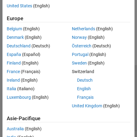
Intégrer du code Rust à Simulink
Intégrer du code Fortran existant à Simulink
United States
(English)
Intégrer du code Rust à Simulink
Europe
Intégrer du code Rust externe dans Simulink
Belgium
(English)
Netherlands
(English)
How useful was this information?
Denmark
(English)
Norway
(English)
Deutschland
(Deutsch)
Österreich
(Deutsch)
España
(Español)
Portugal
(English)
Finland
(English)
Sweden
(English)
France
(Français)
Switzerland
Trust Center
Marques déposées
Politique de confidentialité
Ireland
(English)
Deutsch
Lutte anti-piratage
Statut des applications
Contacts locaux
Italia
(Italiano)
English
© 1994-2026 The MathWorks, Inc.
Luxembourg
(English)
Français
United Kingdom
(English)
Sélectionner 
France
Asie-Pacifique
Australia
(English)