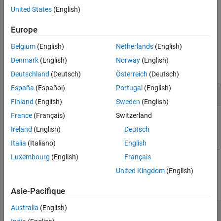
Simulation Data Inspector.
United States
(English)
example
Europe
Belgium
(English)
Netherlands
(English)
Examples
Denmark
(English)
Norway
(English)
collapse all
Deutschland
(Deutsch)
Österreich
(Deutsch)
España
(Español)
Portugal
(English)
Display Markers in the Simulation Data Inspector
Finland
(English)
Sweden
(English)
France
(Français)
Switzerland
Simulink.sdi.setMarkersOn(true);
Ireland
(English)
Deutsch
Italia
(Italiano)
English
Luxembourg
(English)
Français
Input Arguments
United Kingdom
(English)
collapse all
Asie-Pacifique
Australia
(English)
—
Logical input
value
or
(default) |
or
false
0
true
1