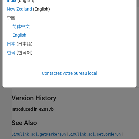
India
(English)
New Zealand
(English)
Logical specification of whether markers are shown on plots
中国
in the Simulation Data Inspector.
简体中文
or
shows markers on plots in the Simulation Data
true
1
English
Inspector.
日本
(日本語)
한국
(한국어)
or
does not show markers on plots in the
false
0
Simulation Data Inspector.
Data Types:
Contactez votre bureau local
logical
Version History
Introduced in R2017b
See Also
|
|
Simulink.sdi.getMarkersOn
Simulink.sdi.setBorderOn