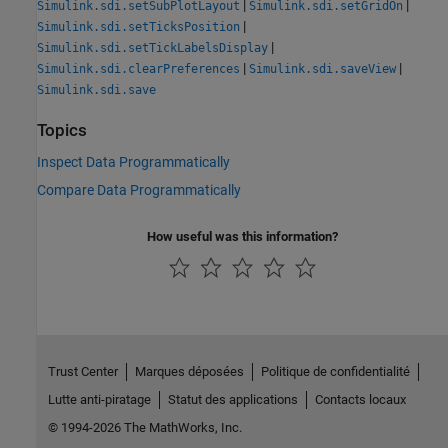
|
|
Simulink.sdi.setSubPlotLayout
Simulink.sdi.setGridOn
|
Simulink.sdi.setTicksPosition
|
Simulink.sdi.setTickLabelsDisplay
|
|
Simulink.sdi.clearPreferences
Simulink.sdi.saveView
Simulink.sdi.save
Topics
Inspect Data Programmatically
Compare Data Programmatically
How useful was this information?
Trust Center
Marques déposées
Politique de confidentialité
Lutte anti-piratage
Statut des applications
Contacts locaux
© 1994-2026 The MathWorks, Inc.