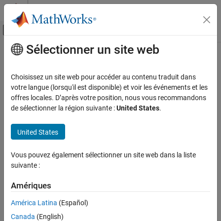
Passer au contenu
Centre d’aide MATLAB
Activer/désactiver l'affichage du menu d
Sélectionner un site web
Contenu principal
Accueil de la documentation
Overall
MATLAB
Effective Lines of
Code (eLOC)
Verification, Validation, and Test
Choisissez un site web pour accéder au contenu traduit dans
votre langue (lorsqu'il est disponible) et voir les événements et les
Simulink Check
offres locales. D’après votre position, nous vous recommandons
Since R2022b
Collect Model and Testing Metrics
de sélectionner la région suivante :
United States
.
Metric ID
Model Design Metrics
slcomp.OverallMATLABeLOC
United States
Overall MATLAB Effective Lines of Code
(eLOC)
Description
Vous pouvez également sélectionner un site web dans la liste
ON THIS PAGE
Use this metric to count the total number of effective lines of
suivante :
Metric ID
®
MATLAB
code in a unit or component. Effective lines of MATLAB
Description
code are lines of executable code.
Amériques
Supported Artifacts
Supported Artifacts
América Latina
(Español)
Computation Details
Collection
Canada
(English)
You can collect this metric for
Units
and
Components
. To control