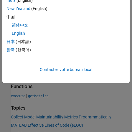
India
(English)
To collect data for this metric, use
with the metric
getMetrics
identifier
.
New Zealand
(English)
slcomp.OverallMATLABeLOC
中国
Results
简体中文
For this metric, instances of
return
as the
metric.Result
Value
English
overall number of effective lines of MATLAB code in a unit or
日本
(日本語)
component.
한국
(한국어)
See Also
Objects
Contactez votre bureau local
metric.Engine
Functions
|
execute
getMetrics
Topics
Collect Model Maintainability Metrics Programmatically
MATLAB Effective Lines of Code (eLOC)