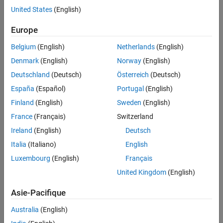
Results
what the dashboard classifies as a unit or component, see
United States
(English)
See Also
Categorize Models in Hierarchy as Components or Units
.
Europe
Computation Details
Belgium
(English)
Netherlands
(English)
The metric:
Denmark
(English)
Norway
(English)
Deutschland
(Deutsch)
Österreich
(Deutsch)
Only analyzes MATLAB code that does not contain syntax
errors.
España
(Español)
Portugal
(English)
Finland
(English)
Sweden
(English)
Does not consider the following to be effective lines of code:
France
(Français)
Switzerland
empty lines
Ireland
(English)
Deutsch
Italia
(Italiano)
English
lines that contain only comments
Luxembourg
(English)
Français
lines that contain only white spaces
United Kingdom
(English)
lines that contain only an
statement
end
Asie-Pacifique
Australia
(English)
Collection