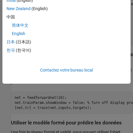
India
(English)
inputs = [data.Humidity'; data.TemperatureF'; data.Pressu
New Zealand
(English)
tempC = (5/9)*(data.TemperatureF-32);

b = 17.62;

中国
c = 243.5;

gamma = log(data.Humidity/100) + b*tempC ./ (c+tempC);

简体中文
dewPointC = c*gamma ./ (b-gamma);

English
dewPointF = (dewPointC*1.8) + 32;

日本
(日本語)
한국
(한국어)
Créer et former le réseau Feedforward à deux couches
Utilisez la fonction
pour créer un réseau
feedforwardnet
feedforward à deux couches. Le réseau a une couche cachée avec
Contactez votre bureau local
10 neurones et une couche de sortie. Utilisez la fonction
train
pour former le réseau feedforward à l’aide des entrées.
net = feedforwardnet(10);

net.trainParam.showWindow = false; 
% Turn off display pro
Utiliser le modèle formé pour prédire les données
Une fois le réseau formé et validé, vous pouvez utiliser l'objet