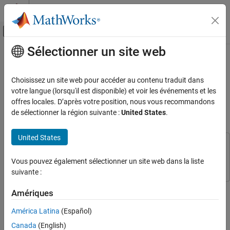
Passer au contenu
Centre d’aide MATLAB
Activer/désactiver l'affichage du menu d
Sélectionner un site web
Contenu principal
Accueil de la documentation
Cette page a été traduite par traduction automatique. Cliquez ici
pour voir la dernière version en anglais.
Test et mesures
Choisissez un site web pour accéder au contenu traduit dans
votre langue (lorsqu'il est disponible) et voir les événements et les
Créer et former un réseau de
ThingSpeak
offres locales. D’après votre position, nous vous recommandons
neurones Feedforward
Analyse spécialisée avec MATLAB
de sélectionner la région suivante :
United States
.
Prédire avec des données
United States
Créer et former un réseau de neurones
Cet exemple utilise :
Feedforward
Deep Learning Toolbox
Deep Learning Toolbox
Vous pouvez également sélectionner un site web dans la liste
SUR CETTE PAGE
suivante :
Lire les données de la station météo
ThingSpeak Channel
Cet exemple montre comment entraîner un réseau de neurones à
Amériques
Attribuer des variables d'entrée et des
anticipation pour prédire la température.
valeurs cibles
América Latina
(Español)
Créer et former le réseau Feedforward à deux
Lire les données de la station météo ThingSpeak
couches
Canada
(English)
Channel