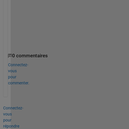
r 
o
r 
n
o
t
.
0 commentaires
Connectez-
vous
pour
commenter.
Connectez-
vous
pour
répondre