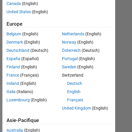
Canada
(English)
2013
2
United States
(English)
Réponses
Europe
Mise
Belgium
(English)
Netherlands
(English)
à
Denmark
(English)
Norway
(English)
jour
4
Deutschland
(Deutsch)
Österreich
(Deutsch)
Nov
España
(Español)
Portugal
(English)
2013
Finland
(English)
Sweden
(English)
5 Vues
France
(Français)
Switzerland
(30 jours)
Ireland
(English)
Deutsch
Italia
(Italiano)
English
Luxembourg
(English)
Français
United Kingdom
(English)
Asie-Pacifique
Australia
(English)