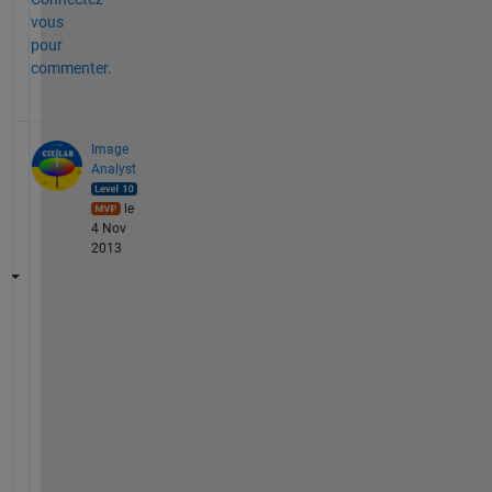
vous
pour
commenter.
Image
Analyst
le
4 Nov
2013
Y
o
u 
h
a
v