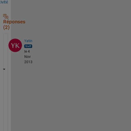
tivité
Réponses
(2)
Yatin
le 4
Nov
2013
H
i
,
M
a
y 