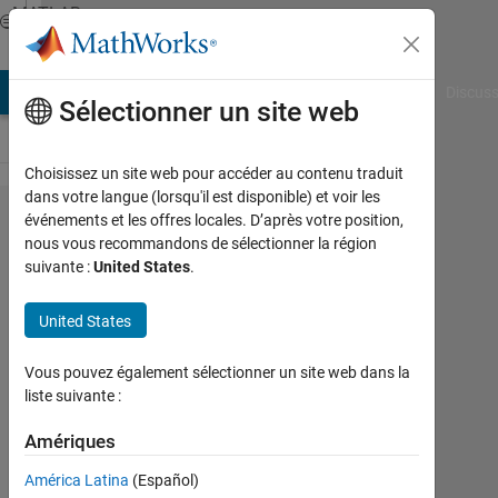
Passer au contenu
MATLAB
Answers
AB Answers
File Exchange
Cody
AI Chat Playground
Discuss
Sélectionner un site web
Choisissez un site web pour accéder au contenu traduit
dans votre langue (lorsqu'il est disponible) et voir les
Segmenting
événements et les offres locales. D’après votre position,
nous vous recommandons de sélectionner la région
an image
suivante :
United States
.
according
to a cluster
United States
center
Vous pouvez également sélectionner un site web dans la
liste suivante :
med-
sweng
Amériques
30
América Latina
(Español)
Oct