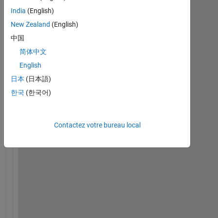
India
(English)
I 
New Zealand
(English)
c
中国
a
m
简体中文
e 
English
t
日本
(日本語)
o 
a 
한국
(한국어)
s
t
a
Contactez votre bureau local
t
e
m
e
n
t 
w
h
i