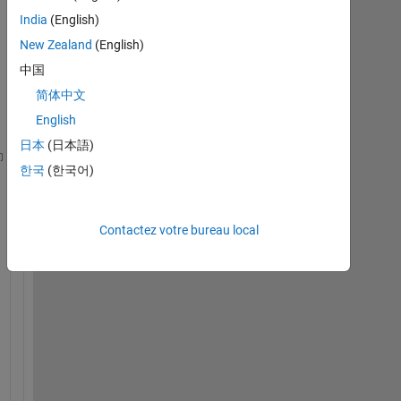
India
(English)
New Zealand
(English)
中国
简体中文
English
日本
(日本語)
한국
(한국어)
 Hi 
everybody
, I 
am making effort to solve this Pro
 I 
have a text (txt-file or a String) describing pa
Contactez votre bureau local
!type wheel,battery,glass,motor
!part wheel-w1 
!price 50 
!weight 23
!number 2
!end part wheel-w1 
!part wheel-w2 