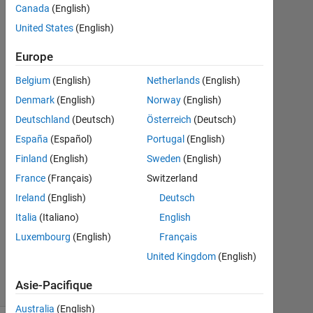
Ali
Canada
(English)
Mania
United States
(English)
7
Nov
Europe
2013
Belgium
(English)
Netherlands
(English)
1
Denmark
(English)
Norway
(English)
Réponse
Deutschland
(Deutsch)
Österreich
(Deutsch)
Réponse
España
(Español)
Portugal
(English)
acceptée
Finland
(English)
Sweden
(English)
France
(Français)
Switzerland
Mise
à
Ireland
(English)
Deutsch
jour
Italia
(Italiano)
English
7
Luxembourg
(English)
Français
Nov
2013
United Kingdom
(English)
6 Vues
Asie-Pacifique
(30 jours)
Australia
(English)