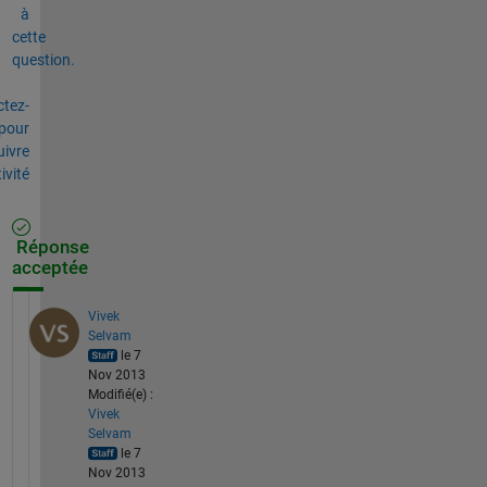
à
cette
question.
tez-
pour
uivre
tivité
Réponse
acceptée
Vivek
Selvam
le 7
Nov 2013
Modifié(e) :
Vivek
Selvam
le 7
Nov 2013