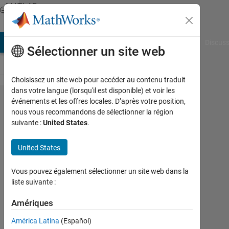
Passer au contenu
MATLAB
Answers
AB Answers
File Exchange
Cody
AI Chat Playground
Discuss
Sélectionner un site web
Choisissez un site web pour accéder au contenu traduit
dans votre langue (lorsqu'il est disponible) et voir les
collect
événements et les offres locales. D’après votre position,
nous vous recommandons de sélectionner la région
data
suivante :
United States
.
from a
text file
United States
without
Vous pouvez également sélectionner un site web dans la
a
liste suivante :
uniform
Amériques
structure
América Latina
(Español)