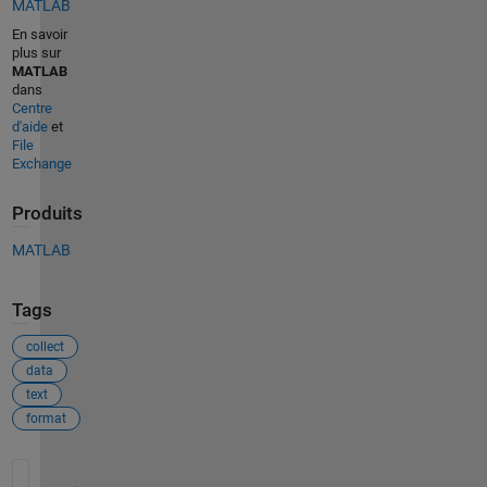
MATLAB
En savoir
plus sur
MATLAB
dans
Centre
d'aide
et
File
Exchange
Produits
MATLAB
Tags
collect
data
text
format
Voir également