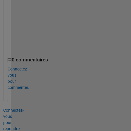
a
d
v
a
n
c
e 
!
0 commentaires
Connectez-
vous
pour
commenter.
Connectez-
vous
pour
répondre