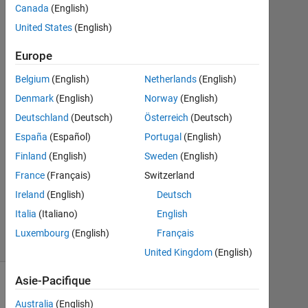
Canada
(English)
Nov
United States
(English)
2013
2
Europe
Réponses
Belgium
(English)
Netherlands
(English)
Réponse
Denmark
(English)
Norway
(English)
acceptée
Deutschland
(Deutsch)
Österreich
(Deutsch)
Mise
España
(Español)
Portugal
(English)
à
Finland
(English)
Sweden
(English)
jour
France
(Français)
Switzerland
14
Ireland
(English)
Deutsch
Fév
2021
Italia
(Italiano)
English
29 Vues
Luxembourg
(English)
Français
(30 jours)
United Kingdom
(English)
Asie-Pacifique
Australia
(English)