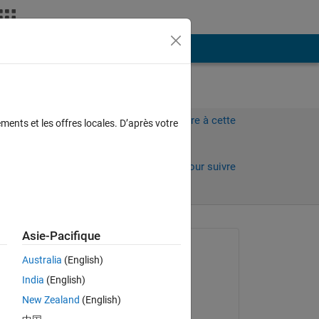
Plus
Connectez-vous pour répondre à cette
ments et les offres locales. D’après votre
question.
rs)
Partager
Connectez-vous pour suivre
l’activité
Asie-Pacifique
Question posée :
Australia
(English)
Matlab2010
India
(English)
le 15 Nov 2013
anks
New Zealand
(English)
Commenté :
Copy