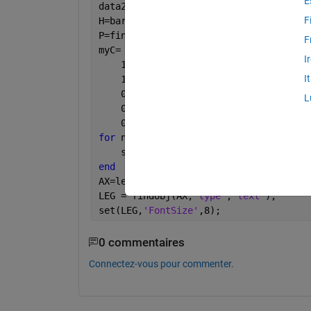
E
data2D = rand(10,6);
F
H=bar(data2D, 
'stack'
);
P=findobj(gca,
'type'
,
'patch'
);
F
myC= [0 0 1
I
    1 0 0
I
    1 0.4 0
    0 0.8 1
L
    0.6 0 1
    0 1 0 ];
for 
n= 1 : length(P) 
    set(P(n),
'facecolor'
,myC(n,:));
end
AX=legend(H, {
'a'
,
'b'
,
'c'
,
'd'
,
'e'
,
'f'
}
LEG = findobj(AX,
'type'
,
'text'
);
set(LEG,
'FontSize'
,8);
0 commentaires
Connectez-vous pour commenter.