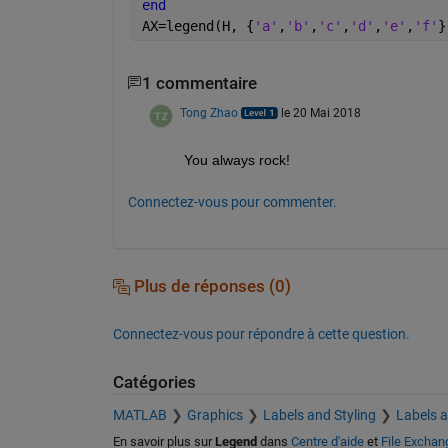
end
AX=legend(H, {
'a'
,
'b'
,
'c'
,
'd'
,
'e'
,
'f'
}
1 commentaire
Tong Zhao
le 20 Mai 2018
You always rock!
Connectez-vous pour commenter.
Plus de réponses (0)
Connectez-vous pour répondre à cette question.
Catégories
MATLAB
Graphics
Labels and Styling
Labels 
En savoir plus sur
Legend
dans
Centre d'aide
et
File Exchan