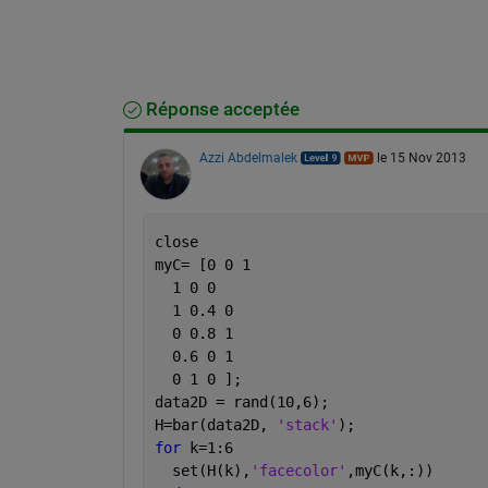
Réponse acceptée
Azzi Abdelmalek
le 15 Nov 2013
close
myC= [0 0 1
  1 0 0
  1 0.4 0
  0 0.8 1
  0.6 0 1
  0 1 0 ];
data2D = rand(10,6);
H=bar(data2D, 
'stack'
);
for 
k=1:6
  set(H(k),
'facecolor'
,myC(k,:))