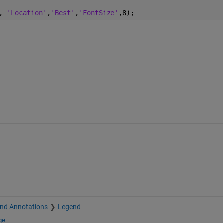
, 
'Location'
,
'Best'
,
'FontSize'
,8);
and Annotations
Legend
ge