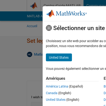
Passer au contenu
Centre d’aide MATLAB
Communau
MATLAB Answers
File Exchange
Cody
AI Cha
Accueil
Poser une question
Répondre
Pa
Sélectionner un sit
Set legend color in stacked bar
Choisissez un site web pour accéder au con
position, nous vous recommandons de séle
Matlab2010
15 Nov 2013
1 Répon
United States
Vous pouvez également sélectionner un sit
Amériques
E
América Latina
(Español)
B
Canada
(English)
D
I wish to use a stacked bar graph and specify my 
United States
(English)
D