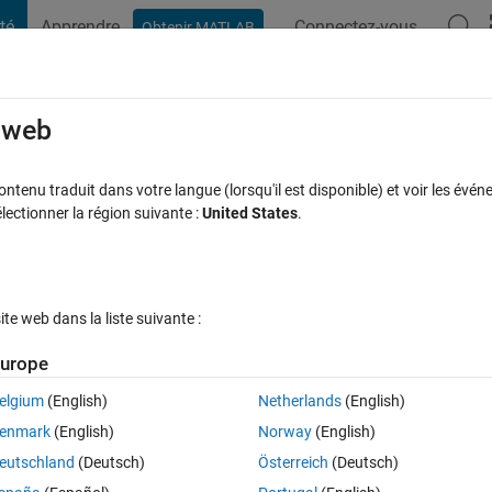
té
Apprendre
Connectez-vous
Obtenir MATLAB
t Playground
Discussions
Compétitions
Blogs
Publication
rcourir
FAQ MATLAB
Plus
e web
 plot
tenu traduit dans votre langue (lorsqu'il est disponible) et voir les événe
ctionner la région suivante :
United States
.
Réponse acceptée
Mise à jour 20 Mai 2018
se
24 Vues (30 jou
e web dans la liste suivante :
urope
elgium
(English)
Netherlands
(English)
0 votes
Ouvrir dans MATLAB Online
enmark
(English)
Norway
(English)
own colors. Have do I make the colors in the legend match the bar? th
eutschland
(Deutsch)
Österreich
(Deutsch)
Theme