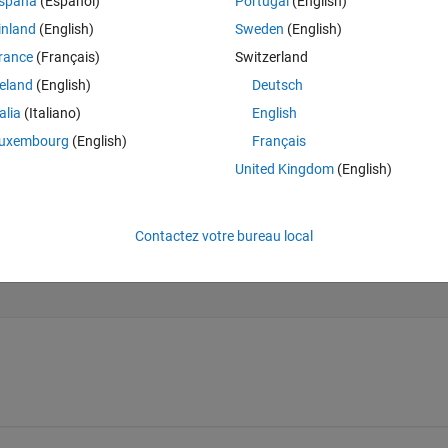
spaña
(Español)
Portugal
(English)
inland
(English)
Sweden
(English)
rance
(Français)
Switzerland
reland
(English)
Deutsch
talia
(Italiano)
English
uxembourg
(English)
Français
United Kingdom
(English)
Contactez votre bureau local
, 
'Location'
,
'Best'
);