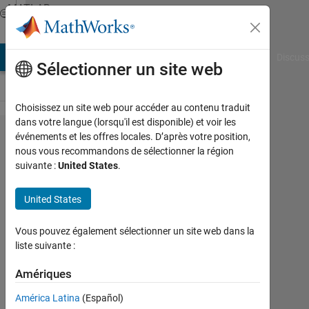
Passer au contenu
MATLAB
Answers
AB Answers
File Exchange
Cody
AI Chat Playground
Discuss
Sélectionner un site web
Choisissez un site web pour accéder au contenu traduit
dans votre langue (lorsqu'il est disponible) et voir les
Need help
événements et les offres locales. D’après votre position,
nous vous recommandons de sélectionner la région
on error
suivante :
United States
.
'Attempt to
execute
United States
SCRIPT
Vous pouvez également sélectionner un site web dans la
ttInitKernel
liste suivante :
as a
Amériques
function:
C:\...\tru​
América Latina
(Español)