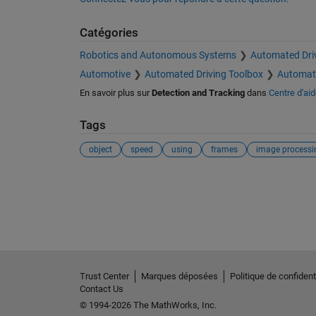
Catégories
Robotics and Autonomous Systems
Automated Dri
Automotive
Automated Driving Toolbox
Automate
En savoir plus sur
Detection and Tracking
dans
Centre d'aid
Tags
object
speed
using
frames
image processi
Voir également
Trust Center
Marques déposées
Politique de confidenti
Contact Us
© 1994-2026 The MathWorks, Inc.