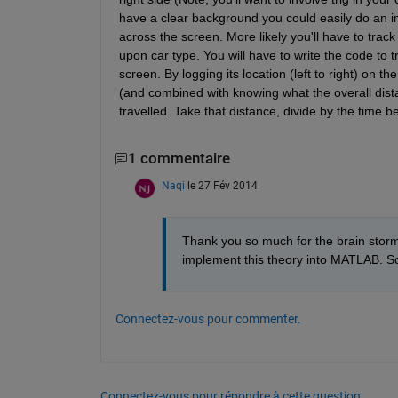
have a clear background you could easily do an im
across the screen. More likely you'll have to track t
upon car type. You will have to write the code to tr
screen. By logging its location (left to right) on t
(and combined with knowing what the overall dista
travelled. Take that distance, divide by the time 
1 commentaire
Naqi
le 27 Fév 2014
Thank you so much for the brain stormi
implement this theory into MATLAB. So 
Connectez-vous pour commenter.
Connectez-vous pour répondre à cette question.