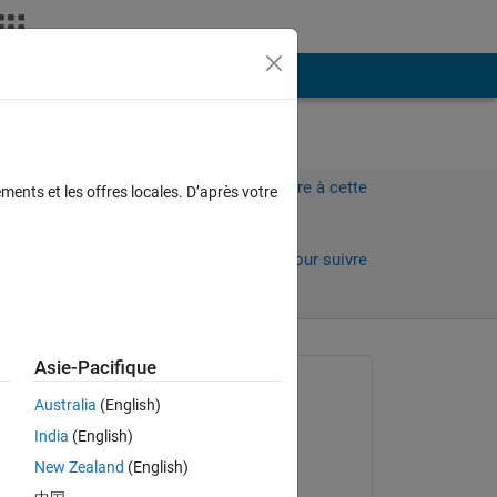
Plus
Connectez-vous pour répondre à cette
ments et les offres locales. D’après votre
question.
Partager
Connectez-vous pour suivre
l’activité
Asie-Pacifique
Question posée :
Australia
(English)
Naqi
India
(English)
le 26 Fév 2014
New Zealand
(English)
 
Commenté :