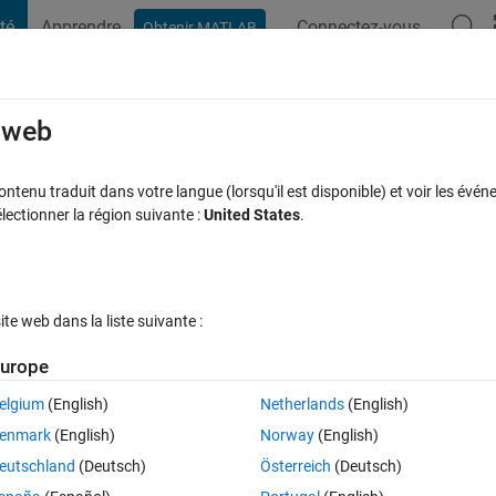
té
Apprendre
Connectez-vous
Obtenir MATLAB
t Playground
Discussions
Compétitions
Blogs
Publication
rcourir
FAQ MATLAB
Plus
e web
he speed of the object using fps
tenu traduit dans votre langue (lorsqu'il est disponible) et voir les événe
ctionner la région suivante :
United States
.
 27 Fév 2014
20 Vues (30 jours)
e web dans la liste suivante :
urope
elgium
(English)
Netherlands
(English)
0 votes
enmark
(English)
Norway
(English)
me projects, and I am stuck in one phase of my project.
The 
eutschland
(Deutsch)
Österreich
(Deutsch)
e Problem:
 I am seeking help for calculating the speed of the car using