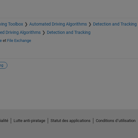
ving Toolbox
Automated Driving Algorithms
Detection and Tracking
d Driving Algorithms
Detection and Tracking
e
et
File Exchange
ng
alité
Lutte anti-piratage
Statut des applications
Conditions d՚utilisation