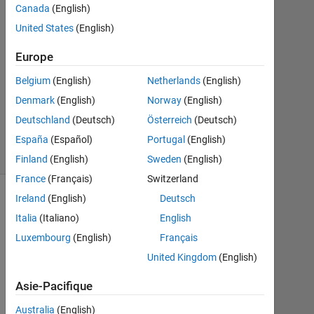
Canada
(English)
Réponse
United States
(English)
Mise
Europe
à
jour
Belgium
(English)
Netherlands
(English)
9
Denmark
(English)
Norway
(English)
Sep
Deutschland
(Deutsch)
Österreich
(Deutsch)
2024
12 Vues
España
(Español)
Portugal
(English)
(30 jours)
Finland
(English)
Sweden
(English)
France
(Français)
Switzerland
Ireland
(English)
Deutsch
Italia
(Italiano)
English
Luxembourg
(English)
Français
United Kingdom
(English)
Asie-Pacifique
Australia
(English)