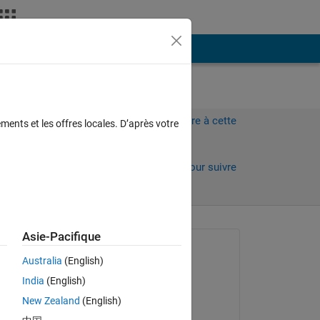
Plus
Connectez-vous pour répondre à cette
ments et les offres locales. D’après votre
question.
s)
Partager
Connectez-vous pour suivre
l’activité
Asie-Pacifique
Question posée :
Australia
(English)
Svetlana Karimova
India
(English)
le 19 Mar 2014
New Zealand
(English)
Modifié(e) :