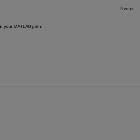
0 votes
 on your MATLAB path.