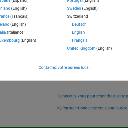
spaña
(Español)
Portugal
(English)
ip', tempdir);' but I got a reply 'Function UNZIP was unable to find file
inland
(English)
Sweden
(English)
rance
(Français)
Switzerland
 it. Do I have to do something special?
reland
(English)
Deutsch
talia
(Italiano)
English
uxembourg
(English)
Français
United Kingdom
(English)
you download gshhs_h.b !
Contactez votre bureau local
Connectez-vous pour répondre à cette q
Partager
Connectez-vous pour suivre l