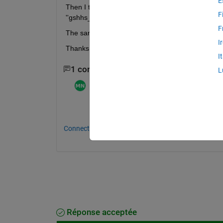
E
Then I tried a command 'filename = unzip('gshhs_h.z
F
''gshhs_h.zip''.'
F
The same with WORLDDATAMAP. Matlab cannot find
I
Thanks!
I
1 commentaire
L
Manal NOURI
le 21 Mai 2021
Modifié(e) :
Manal NOURI
le 21 Mai 2021
Please could you tell me from where did 
Connectez-vous pour commenter.
Réponse acceptée