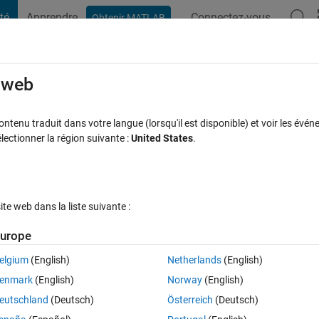
té
Apprendre
Connectez-vous
Obtenir MATLAB
t Playground
Discussions
Compétitions
Blogs
Publication
rcourir
FAQ MATLAB
Plus
e web
ike e.g. gshhs_h.b, WORLDDATAMAP, etc.?
tenu traduit dans votre langue (lorsqu'il est disponible) et voir les événe
ctionner la région suivante :
United States
.
Réponse acceptée
Mise à jour 21 Mai 2021
e
31 Vues (30 jour
e web dans la liste suivante :
urope
elgium
(English)
Netherlands
(English)
0 votes
enmark
(English)
Norway
(English)
ps. So I downloaded gshhs_h.b, compressed it, and put into C:\Program 
eutschland
(Deutsch)
Österreich
(Deutsch)