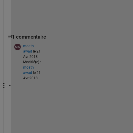
y
o
u
.
1 commentaire
moath
awad
le 21
Avr 2018
Modifié(e) :
moath
awad
le 21
Avr 2018
h
i 
A
b
d