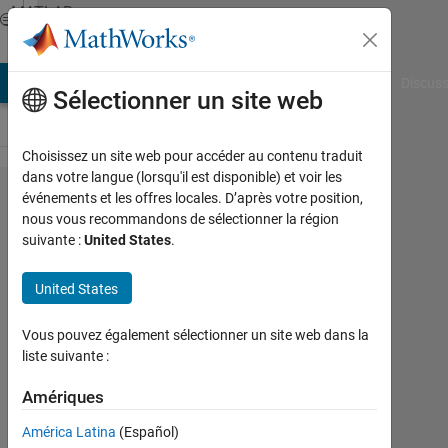
Passer au contenu
MATLAB
Answers
AB Answers
File Exchange
Cody
AI Chat Playground
Discuss
Sélectionner un site web
Choisissez un site web pour accéder au contenu traduit
dans votre langue (lorsqu'il est disponible) et voir les
Hi, I am
événements et les offres locales. D’après votre position,
nous vous recommandons de sélectionner la région
trying to
suivante :
United States
.
run
stepper
United States
motor
Vous pouvez également sélectionner un site web dans la
using
liste suivante :
arduino.
Amériques
Can i
use the
América Latina
(Español)