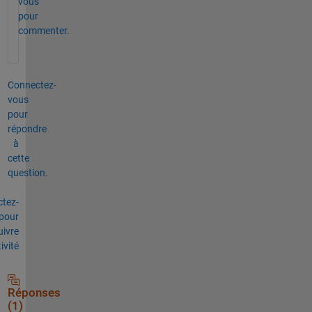
vous
pour
commenter.
Connectez-
vous
pour
répondre
à
cette
question.
tez-
pour
uivre
tivité
Réponses
(1)