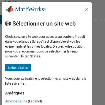
Passer au contenu
MATLAB
Answers
AB Answers
File Exchange
Cody
AI Chat Playground
Discuss
Sélectionner un site web
Choisissez un site web pour accéder au contenu traduit
dans votre langue (lorsqu'il est disponible) et voir les
Flow
événements et les offres locales. D’après votre position,
nous vous recommandons de sélectionner la région
of
suivante :
United States
.
control
in
United States
GUIs
Vous pouvez également sélectionner un site web dans la
liste suivante :
divya
r
Amériques
3
América Latina
(Español)
Avr