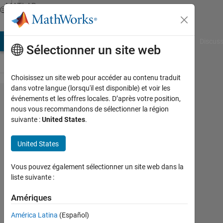
Passer au contenu
MATLAB
Answers
AB Answers
File Exchange
Cody
AI Chat Playground
Discuss
Sélectionner un site web
Choisissez un site web pour accéder au contenu traduit
dans votre langue (lorsqu'il est disponible) et voir les
How can
événements et les offres locales. D’après votre position,
nous vous recommandons de sélectionner la région
I split an
suivante :
United States
.
array of
float
United States
point
Vous pouvez également sélectionner un site web dans la
numbers
liste suivante :
in two
Amériques
different
arrays
América Latina
(Español)