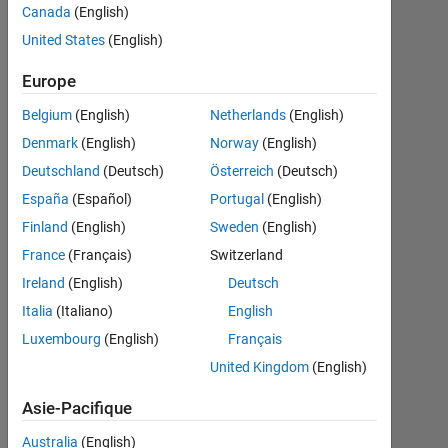
based on
Canada
(English)
a dot (.)
United States
(English)
delimiter?
Europe
Belgium
(English)
Netherlands
(English)
Abdulatif
Denmark
(English)
Norway
(English)
Alabdulatif
Deutschland
(Deutsch)
Österreich
(Deutsch)
15
Avr
España
(Español)
Portugal
(English)
2014
Finland
(English)
Sweden
(English)
2
France
(Français)
Switzerland
Réponses
Ireland
(English)
Deutsch
Réponse
Italia
(Italiano)
English
acceptée
Luxembourg
(English)
Français
United Kingdom
(English)
Mise
à
Asie-Pacifique
jour
15
Australia
(English)