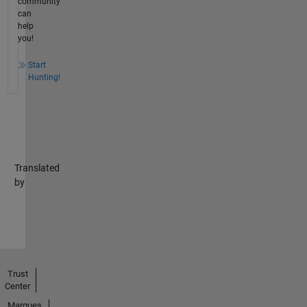
community
can
help
you!
Start
Hunting!
Translated
by
Trust
Center
Marques