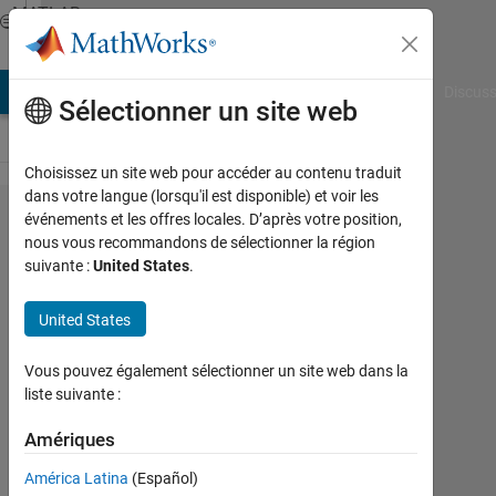
Passer au contenu
MATLAB
Answers
AB Answers
File Exchange
Cody
AI Chat Playground
Discuss
Sélectionner un site web
Choisissez un site web pour accéder au contenu traduit
dans votre langue (lorsqu'il est disponible) et voir les
For loop
événements et les offres locales. D’après votre position,
nous vous recommandons de sélectionner la région
execution
suivante :
United States
.
problem
in matlab
United States
Vous pouvez également sélectionner un site web dans la
Aftab
liste suivante :
Ahmed
Khan
Amériques
12
América Latina
(Español)