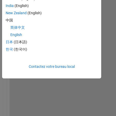
India
(English)
New Zealand
(English)
中国
简体中文
H
English
i 
日本
(日本語)
e
v
한국
(한국어)
e
r
y
Contactez votre bureau local
o
n
e
, 
i 
w
a
n
t 