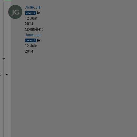
José-Luis
le
12 Juin
2014
Modifié(e) :
José-Luis
le
12 Juin
2014
A = zeros(1,10);
for 
ii = 1:20
if 
i<=length(A)
       A(ii) = 1;
elseif 
i>length(A)             
        A(ii) = 0;
        A(ii - 10) = 0;   
end
end