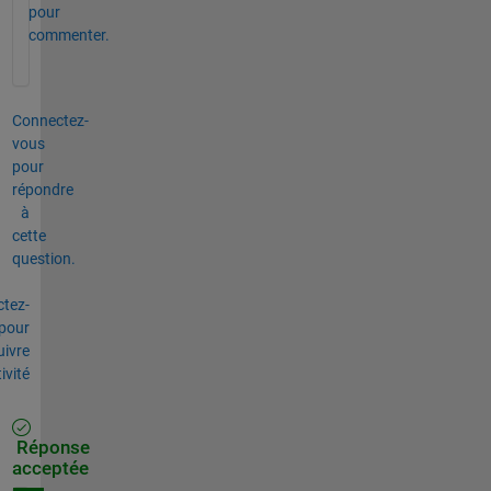
pour
commenter.
Connectez-
vous
pour
répondre
à
cette
question.
tez-
pour
uivre
tivité
Réponse
acceptée