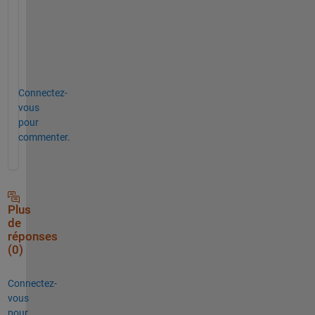
s
u
r
e
.
Connectez-
vous
pour
commenter.
Plus
de
réponses
(0)
Connectez-
vous
pour