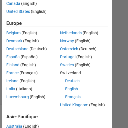
Juin
Canada
(English)
2014
United States
(English)
1
Réponse
Europe
Belgium
(English)
Netherlands
(English)
Réponse
acceptée
Denmark
(English)
Norway
(English)
Deutschland
(Deutsch)
Österreich
(Deutsch)
Mise
España
(Español)
Portugal
(English)
à
Finland
(English)
Sweden
(English)
jour
12
France
(Français)
Switzerland
Juin
Ireland
(English)
Deutsch
2014
Italia
(Italiano)
English
3 Vues
(30 jours)
Luxembourg
(English)
Français
United Kingdom
(English)
Asie-Pacifique
Australia
(English)