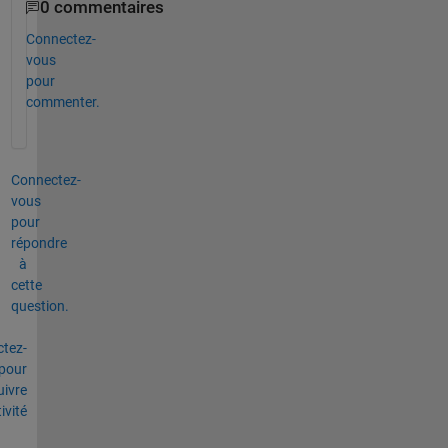
0 commentaires
Connectez-
vous
pour
commenter.
Connectez-
vous
pour
répondre
à
cette
question.
tez-
pour
uivre
tivité