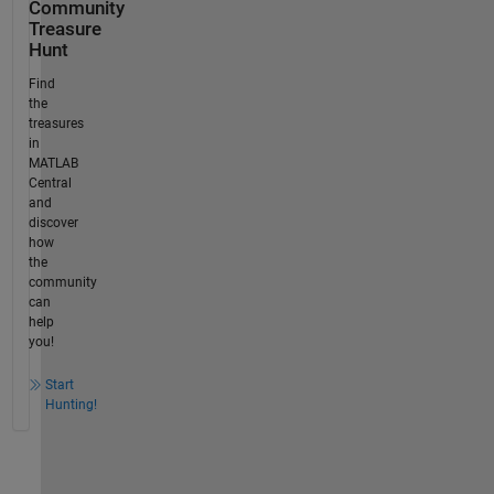
Community
Treasure
Hunt
Find
the
treasures
in
MATLAB
Central
and
discover
how
the
community
can
help
you!
Start
Hunting!