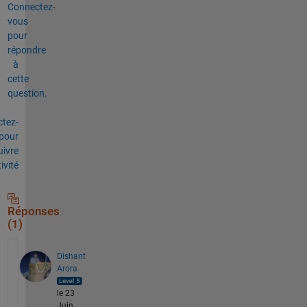
Connectez-
vous
pour
répondre
à
cette
question.
tez-
pour
uivre
tivité
Réponses
(1)
Dishant
Arora
le 23
Juin