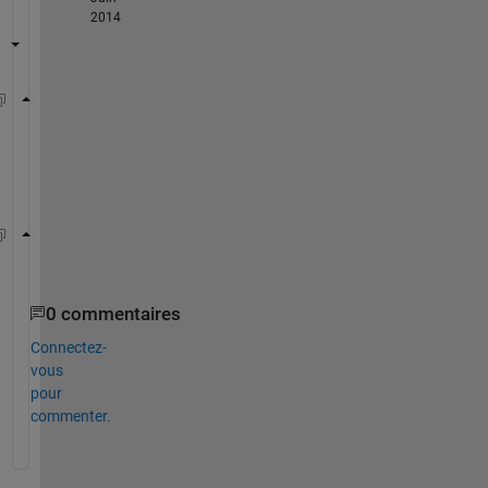
2014
plot(x1 , y1 , 
'r' 
, x2 , y2 , 
'b'
)
o
r
doc 
hold
0 commentaires
Connectez-
vous
pour
commenter.