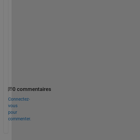
i
s
.
T
h
a
n
k 
y
o
u
0 commentaires
Connectez-
vous
pour
commenter.