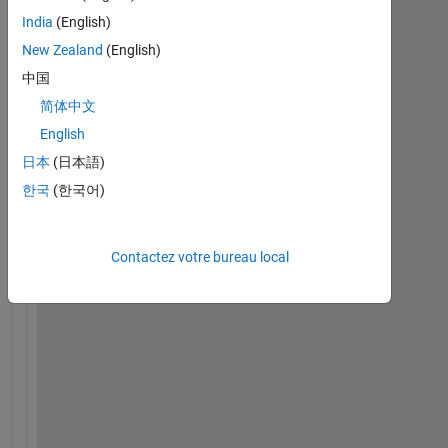
India
(English)
New Zealand
(English)
H
i 
中国
I 
简体中文
a
English
m 
o
日本
(日本語)
b
한국
(한국어)
t
a
i
Contactez votre bureau local
n
i
n
g 
v
a
l
u
e