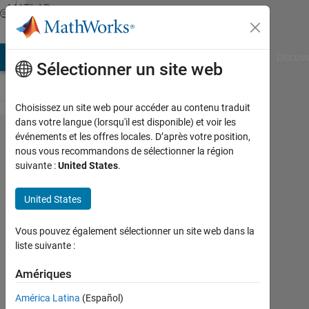
Passer au contenu
MATLAB
Answers
AB Answers
File Exchange
Cody
AI Chat Playground
Discuss
Sélectionner un site web
Choisissez un site web pour accéder au contenu traduit
dans votre langue (lorsqu'il est disponible) et voir les
How to plot
événements et les offres locales. D’après votre position,
nous vous recommandons de sélectionner la région
dynamically
suivante :
United States
.
signals of
different
United States
axis
Vous pouvez également sélectionner un site web dans la
individually?
liste suivante :
Amériques
pricky
23
América Latina
(Español)