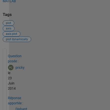
MATLAB
Tags
plot
axis
axis plot
plot dynamically
Voir également
Question
posée :
pricky
le
23
Juin
2014
Réponse
apportée :
Dishant