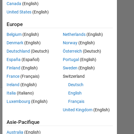
Juin
Canada
(English)
2014
United States
(English)
1
Réponse
Europe
Mise
Belgium
(English)
Netherlands
(English)
à
Denmark
(English)
Norway
(English)
jour
Deutschland
(Deutsch)
Österreich
(Deutsch)
23
Juin
España
(Español)
Portugal
(English)
2014
Finland
(English)
Sweden
(English)
7 Vues
France
(Français)
Switzerland
(30 jours)
Ireland
(English)
Deutsch
Italia
(Italiano)
English
Luxembourg
(English)
Français
United Kingdom
(English)
Asie-Pacifique
Australia
(English)