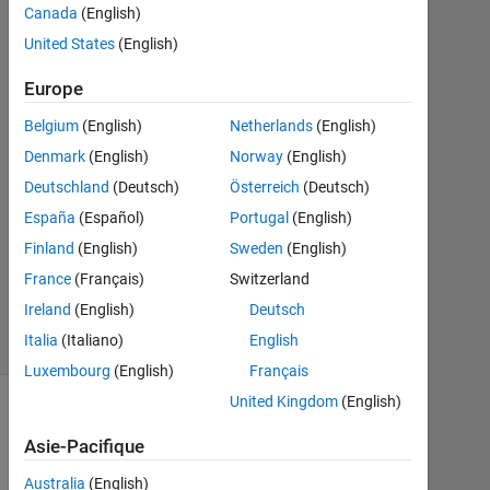
Canada
(English)
1
United States
(English)
Juil
2014
Europe
2
Réponses
Belgium
(English)
Netherlands
(English)
Denmark
(English)
Norway
(English)
Mise
Deutschland
(Deutsch)
Österreich
(Deutsch)
à
España
(Español)
Portugal
(English)
jour
1
Finland
(English)
Sweden
(English)
Juil
France
(Français)
Switzerland
2014
Ireland
(English)
Deutsch
9 Vues
Italia
(Italiano)
English
(30 jours)
Luxembourg
(English)
Français
United Kingdom
(English)
Asie-Pacifique
Australia
(English)