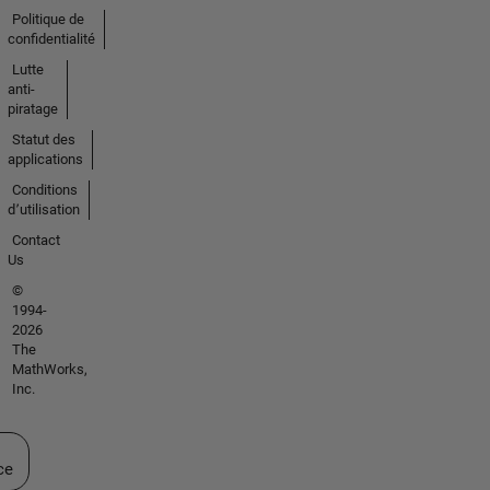
Politique de
confidentialité
Lutte
anti-
piratage
Statut des
applications
Conditions
d՚utilisation
Contact
Us
©
1994-
2026
The
MathWorks,
Inc.
ectionner un site web
ce