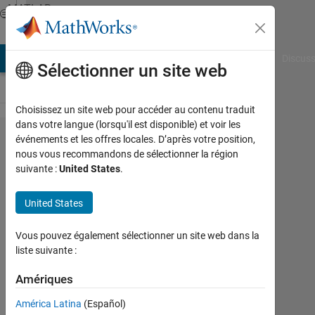
Passer au contenu
MATLAB
Answers
AB Answers
File Exchange
Cody
AI Chat Playground
Discuss
Sélectionner un site web
Choisissez un site web pour accéder au contenu traduit
dans votre langue (lorsqu'il est disponible) et voir les
convert
événements et les offres locales. D’après votre position,
nous vous recommandons de sélectionner la région
time
suivante :
United States
.
stamp
into
United States
minutes
Vous pouvez également sélectionner un site web dans la
or
liste suivante :
seconds
Amériques
Lizan
América Latina
(Español)