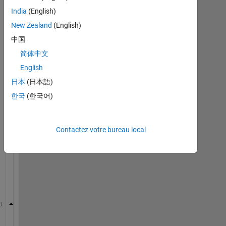
India
(English)
New Zealand
(English)
中国
I 
简体中文
h
English
a
日本
(日本語)
v
e 
한국
(한국어)
a 
f
i
Contactez votre bureau local
l
e 
w
i
t
h
29.06.2014   09:53:37      -1.8
29.06.2014   09:58:36      -2.0