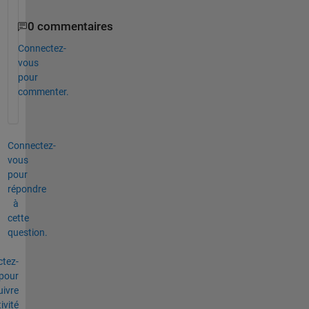
0 commentaires
Connectez-
vous
pour
commenter.
Connectez-
vous
pour
répondre
à
cette
question.
tez-
pour
uivre
tivité