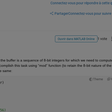
Connectez-vous pour répondre à cette q
Partager
Connectez-vous pour suivre l
1 vote
Ouvrir dans MATLAB Online
he buffer is a sequence of 8-bit integers for which we need to compute
complish
 this task using 
“
mod”
 function (to retain the 8-bit nature of the 
he same:
Theme
r)
56)