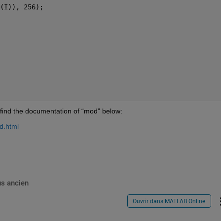
(I)), 256);
 find the documentation of “mod” below:
d.html
us ancien
Ouvrir dans MATLAB Online