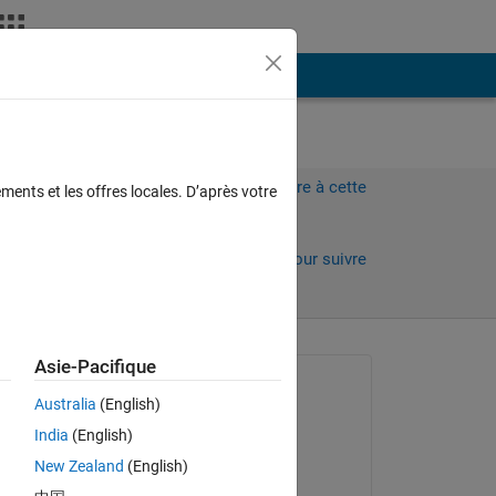
Plus
Connectez-vous pour répondre à cette
ments et les offres locales. D’après votre
question.
Partager
Connectez-vous pour suivre
l’activité
 anciens
Asie-Pacifique
Question posée :
Australia
(English)
patrice boisset
India
(English)
le 17 Août 2021
New Zealand
(English)
Commenté :