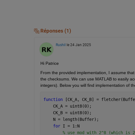
Réponses (1)
Rushil
le 24 Jan 2025
Hi Patrice
From the provided implementation, I assume that t
the checksums. We can use MATLAB to easily 
ac
integers). Below you will find implementation of t
function 
[CK_A, CK_B] = fletcher(Buffe
    CK_A = uint8(0);
    CK_B = uint8(0);
    N = length(Buffer);
for 
I = 1:N
% use mod with 2^8 (which is 2