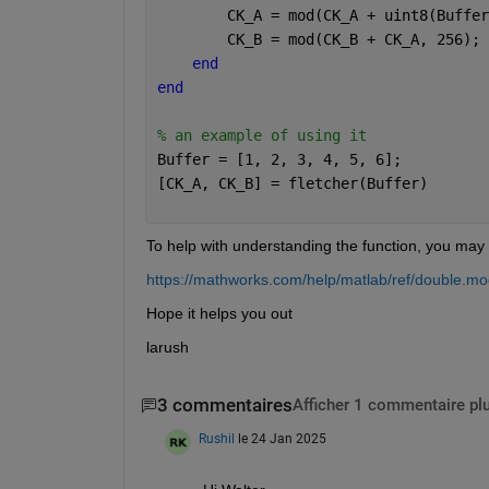
        CK_A = mod(CK_A + uint8(Buffer
        CK_B = mod(CK_B + CK_A, 256);
end
end
% an example of using it
Buffer = [1, 2, 3, 4, 5, 6];
[CK_A, CK_B] = fletcher(Buffer)
To help with understanding the function, you may
https://mathworks.com/help/matlab/ref/double.mo
Hope it helps you out
larush
3 commentaires
Afficher 1 commentaire pl
Rushil
le 24 Jan 2025