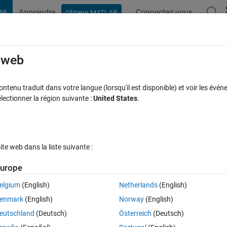
té
Apprendre
Connectez-vous
Obtenir MATLAB
t Playground
Discussions
Compétitions
Blogs
Publication
rcourir
FAQ MATLAB
Plus
e web
lgorithm checksum.
tenu traduit dans votre langue (lorsqu'il est disponible) et voir les événe
ctionner la région suivante :
United States
.
Mise à jour 29 Jan 2025
12 Vues (30 jours)
e web dans la liste suivante :
Afficher commentaires plus
urope
elgium
(English)
Netherlands
(English)
1 vote
Ouvrir dans MATLAB Online
enmark
(English)
Norway
(English)
ut it is necessary create 2 checksum bytes after all commands.
eutschland
(Deutsch)
Österreich
(Deutsch)