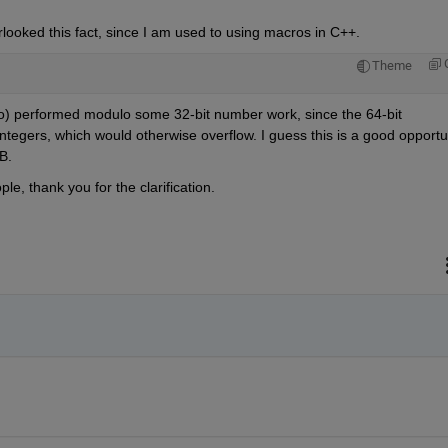
ooked this fact, since I am used to using macros in C++. 
Theme
oo) performed modulo some 32-bit number work, since the 64-bit 
ntegers, which would otherwise overflow. I guess this is a good opportun
B.
e, thank you for the clarification.