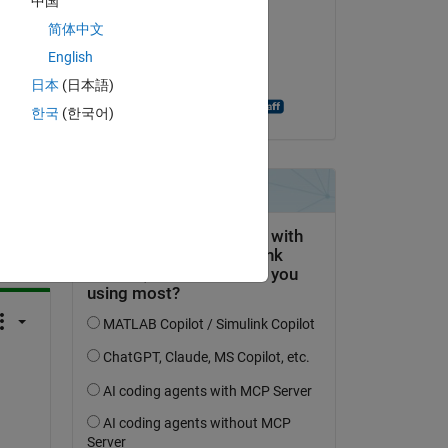
中国
ble 
Elias Pergantis
ns.
简体中文
le 14 Nov 2023
English
Acceptée :
日本
(日本語)
Shashank Prasanna
한국
(한국어)
uestion.
’activité