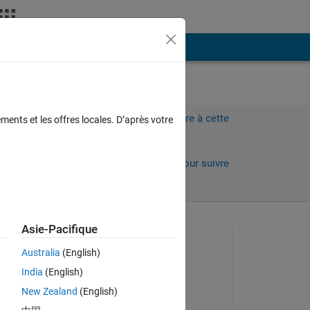
Plus
Connectez-vous pour répondre à cette
ments et les offres locales. D’après votre
question.
Partager
Connectez-vous pour suivre
l’activité
Asie-Pacifique
 anciens
Question posée :
Australia
(English)
lily
India
(English)
le 16 Juil 2014
the 
New Zealand
(English)
 
Commenté :