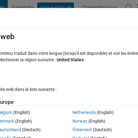
té
Apprendre
Connectez-vous
Obtenir MATLAB
t Playground
Discussions
Compétitions
Blogs
Publication
rcourir
FAQ MATLAB
Plus
e web
ng the model of predicting kstep ahead
tenu traduit dans votre langue (lorsqu'il est disponible) et voir les événe
ctionner la région suivante :
United States
.
eptée
Mise à jour 14 Nov 2023
21 Vues (30 jours)
e web dans la liste suivante :
urope
Afficher commentaires plus
elgium
(English)
Netherlands
(English)
1 vote
enmark
(English)
Norway
(English)
 matlab AR function is used.But there is problem, this function only has 
eutschland
(Deutsch)
Österreich
(Deutsch)
d directly and for other steps it predicts recursively. If I can use my own