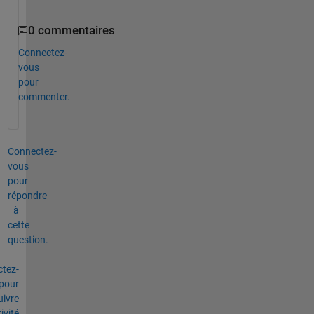
!
0 commentaires
Connectez-
vous
pour
commenter.
Connectez-
vous
pour
répondre
à
cette
question.
tez-
pour
uivre
tivité