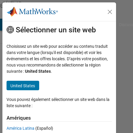
Passer au contenu
MATLAB
Answers
AB Answers
File Exchange
Cody
AI Chat Playground
Discuss
Sélectionner un site web
Choisissez un site web pour accéder au contenu traduit
dans votre langue (lorsqu'il est disponible) et voir les
How can I
événements et les offres locales. D’après votre position,
nous vous recommandons de sélectionner la région
plot a plot
suivante :
United States
.
with two
parameters?
United States
Vous pouvez également sélectionner un site web dans la
mohammad
liste suivante :
heydari
26
Amériques
Août
2021
América Latina
(Español)