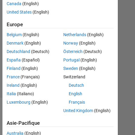
1
Canada
(English)
Réponse
United States
(English)
Réponse
Europe
acceptée
Belgium
(English)
Netherlands
(English)
Mise
Denmark
(English)
Norway
(English)
à
Deutschland
(Deutsch)
Österreich
(Deutsch)
jour
España
(Español)
Portugal
(English)
29
Finland
(English)
Sweden
(English)
Août
2021
France
(Français)
Switzerland
12 Vues
Ireland
(English)
Deutsch
(30 jours)
Italia
(Italiano)
English
Luxembourg
(English)
Français
Afficher
United Kingdom
(English)
commentaires
plus
Asie-Pacifique
anciens
Australia
(English)