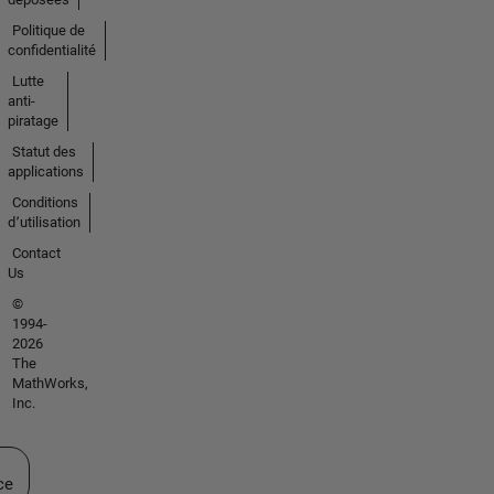
Politique de
confidentialité
Lutte
anti-
piratage
Statut des
applications
Conditions
d՚utilisation
Contact
Us
©
1994-
2026
The
MathWorks,
Inc.
ectionner un site web
ce