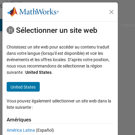
Passer au contenu
MATLAB
Answers
AB Answers
File Exchange
Cody
AI Chat Playground
Discuss
Sélectionner un site web
Choisissez un site web pour accéder au contenu traduit
dans votre langue (lorsqu'il est disponible) et voir les
hello can you please
événements et les offres locales. D’après votre position,
nous vous recommandons de sélectionner la région
help I'm getting this
suivante :
United States
.
errorIndex in position
2 exceeds array
United States
bounds (must not
Vous pouvez également sélectionner un site web dans la
exceed 1). Error in
liste suivante :
BetaNewmark_MDOF
Amériques
(line 21) xd(:,i+1)=​
xd(:,i)+(1​-b)*dt*x
América Latina
(Español)