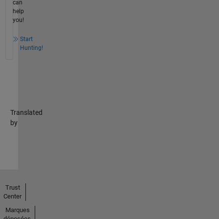
can
help
you!
Start
Hunting!
Translated
by
Trust
Center
Marques
déposées