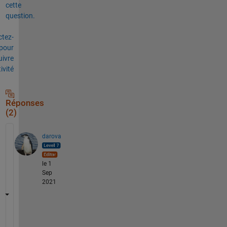
cette
question.
tez-
pour
uivre
tivité
Réponses
(2)
darova
le 1
Sep
2021