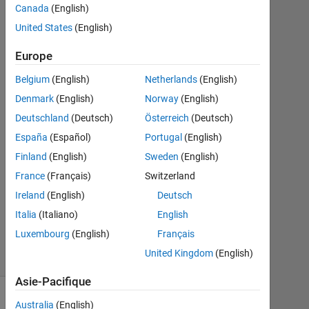
Canada
(English)
United States
(English)
John
Olang
Europe
1
Sep
Belgium
(English)
Netherlands
(English)
2021
Denmark
(English)
Norway
(English)
2
Deutschland
(Deutsch)
Österreich
(Deutsch)
Réponses
España
(Español)
Portugal
(English)
Mise
Finland
(English)
Sweden
(English)
à
France
(Français)
Switzerland
jour
Ireland
(English)
Deutsch
1
Sep
Italia
(Italiano)
English
2021
Luxembourg
(English)
Français
6 Vues
United Kingdom
(English)
(30 jours)
Asie-Pacifique
Australia
(English)