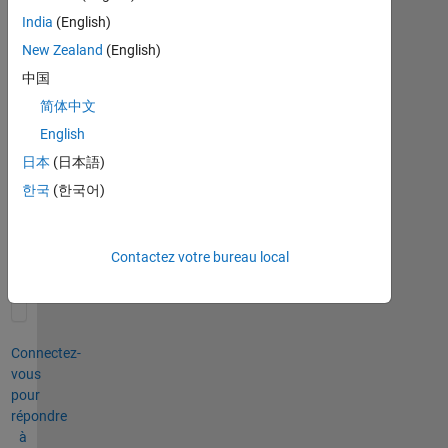
India
(English)
New Zealand
(English)
中国
简体中文
English
日本
(日本語)
0 commentaires
한국
(한국어)
Connectez-
vous
pour
Contactez votre bureau local
commenter.
Connectez-
vous
pour
répondre
à