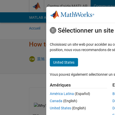
Passer au contenu
Centre d’aide MATLAB
Communau
MATLAB Answers
File Exchange
Cody
AI Cha
Accueil
Poser une question
Répondre
Pa
Sélectionner un sit
How to end MATLAB session
Choisissez un site web pour accéder au con
position, nous vous recommandons de séle
Mise à jo
晨旭 王
6 Sep 2021
1 Réponse
United States
Vous pouvez également sélectionner un sit
Amériques
E
América Latina
(Español)
B
Canada
(English)
D
Why?
United States
(English)
D