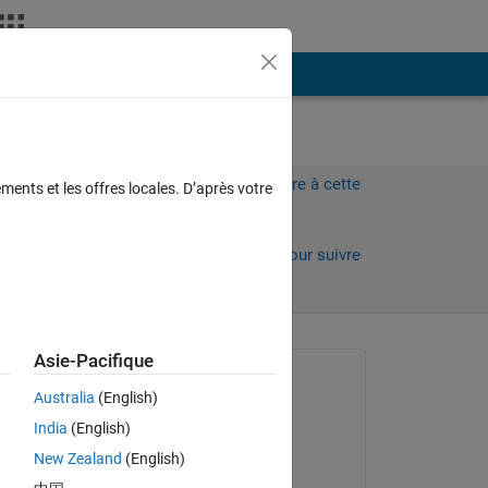
Plus
Connectez-vous pour répondre à cette
ments et les offres locales. D’après votre
question.
Partager
Connectez-vous pour suivre
l’activité
 anciens
Asie-Pacifique
Question posée :
Australia
(English)
晨旭 王
India
(English)
le 6 Sep 2021
New Zealand
(English)
Commenté :