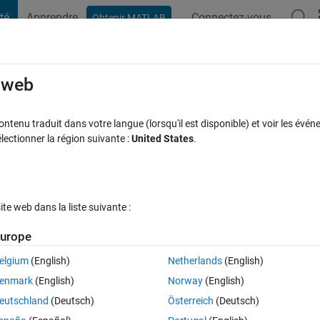
té
Apprendre
Connectez-vous
Obtenir MATLAB
t Playground
Discussions
Compétitions
Blogs
Publication
rcourir
FAQ MATLAB
Plus
e web
tenu traduit dans votre langue (lorsqu'il est disponible) et voir les événe
ctionner la région suivante :
United States
.
ur 8 Sep 2021
9 Vues (30 jours)
e web dans la liste suivante :
Afficher commentaires plus
urope
elgium
(English)
Netherlands
(English)
0 votes
enmark
(English)
Norway
(English)
eutschland
(Deutsch)
Österreich
(Deutsch)