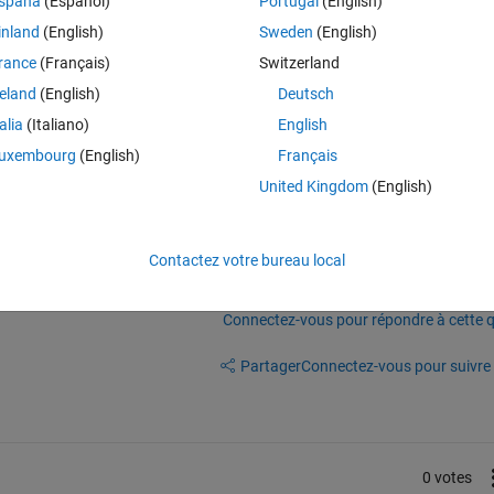
spaña
(Español)
Portugal
(English)
lus anciens
inland
(English)
Sweden
(English)
rance
(Français)
Switzerland
rence!
reland
(English)
Deutsch
talia
(Italiano)
English
uxembourg
(English)
Français
United Kingdom
(English)
Contactez votre bureau local
Connectez-vous pour répondre à cette q
Partager
Connectez-vous pour suivre l
0 votes