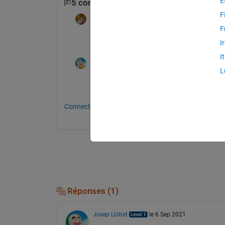
E
5 commentaires
Afficher 3 commentaires p
F
Walter Roberson
le 7 Sep 2021
F
@Josep Llobet Lladó
 Thanks for the refe
I
I
Josep Llobet
le 8 Sep 2021
L
You're welcome Walter
Connectez-vous pour commenter.
Réponses (1)
Josep Llobet
le 6 Sep 2021