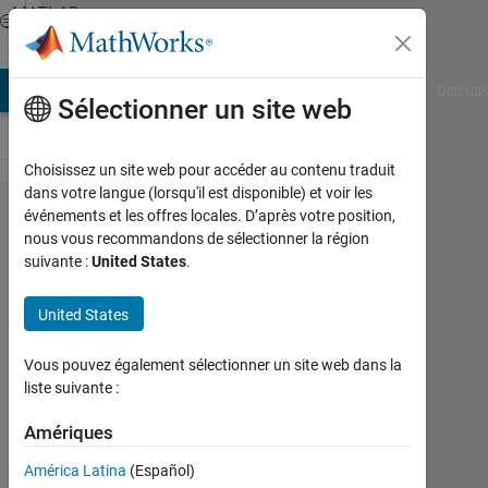
Passer au contenu
MATLAB
Answers
AB Answers
File Exchange
Cody
AI Chat Playground
Discuss
Sélectionner un site web
Choisissez un site web pour accéder au contenu traduit
dans votre langue (lorsqu'il est disponible) et voir les
Transfering
événements et les offres locales. D’après votre position,
nous vous recommandons de sélectionner la région
any point in
suivante :
United States
.
PC space
to original
United States
space
Vous pouvez également sélectionner un site web dans la
liste suivante :
Tom
Amériques
16
Sep
América Latina
(Español)
2021