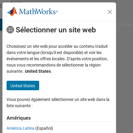
Passer au contenu
MATLAB
Answers
AB Answers
File Exchange
Cody
AI Chat Playground
Discuss
Sélectionner un site web
Choisissez un site web pour accéder au contenu traduit
dans votre langue (lorsqu'il est disponible) et voir les
fsolve,
événements et les offres locales. D’après votre position,
nous vous recommandons de sélectionner la région
fmincon
suivante :
United States
.
producing
different
United States
results
Vous pouvez également sélectionner un site web dans la
liste suivante :
Ara
Jo
Amériques
20
América Latina
(Español)
Sep