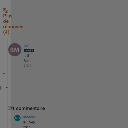
Plus
de
réponses
(4)
bym
le 5
Sep
2011
m = 9.5*ones(1,15)
1 commentaire
Bahareh
le 5 Sep
2011