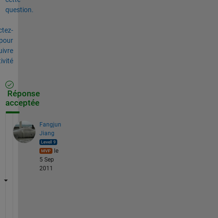
question.
tez-
pour
uivre
tivité
Réponse
acceptée
Fangjun
Jiang
le
5 Sep
2011
A