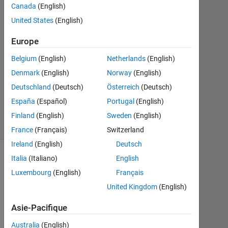
Canada
(English)
Réponse
United States
(English)
acceptée
Europe
Mise
à
Belgium
(English)
Netherlands
(English)
jour
Denmark
(English)
Norway
(English)
5
Deutschland
(Deutsch)
Österreich
(Deutsch)
Déc
España
(Español)
Portugal
(English)
2019
7 Vues
Finland
(English)
Sweden
(English)
(30 jours)
France
(Français)
Switzerland
Ireland
(English)
Deutsch
Italia
(Italiano)
English
Luxembourg
(English)
Français
United Kingdom
(English)
Asie-Pacifique
Australia
(English)