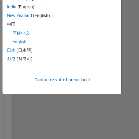
India
(English)
H
New Zealand
(English)
e
l
中国
l
简体中文
o 
English
a
l
日本
(日本語)
l
한국
(한국어)
,
I
Contactez votre bureau local
f 
I 
w
a
n
t 
t
o 
c