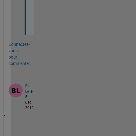
t
e
r
!
Connectez-
vous
pour
commenter.
Bao
Le
le
5
Déc
2019