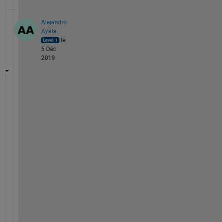
Alejandro
Ayala
le
5 Déc
2019
x 
= 
9
.
5
.
*
o
n
e
s
(