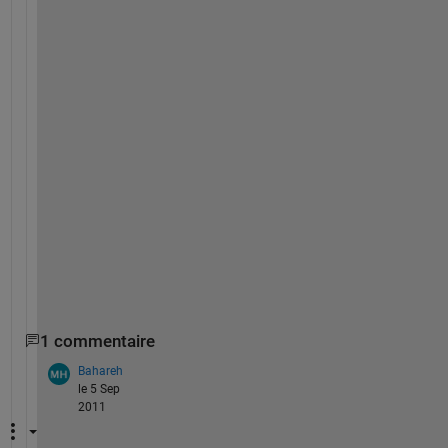
=
9
.
5
*
o
n
e
s
(
3
,
4
)
1 commentaire
Bahareh
le 5 Sep
2011