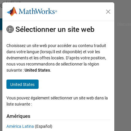
Passer au contenu
MATLAB
Answers
AB Answers
File Exchange
Cody
AI Chat Playground
Discuss
Sélectionner un site web
Choisissez un site web pour accéder au contenu traduit
dans votre langue (lorsqu'il est disponible) et voir les
A basic
événements et les offres locales. D’après votre position,
nous vous recommandons de sélectionner la région
matlab
suivante :
United States
.
problem
United States
Bahareh
Vous pouvez également sélectionner un site web dans la
5
liste suivante :
Sep
2011
Amériques
5
Réponses
América Latina
(Español)