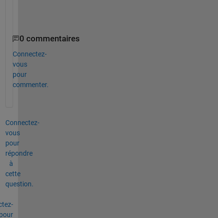
z=sum(u.^2);
z
0 commentaires
Connectez-
vous
pour
commenter.
Connectez-
vous
pour
répondre
à
cette
question.
tez-
pour