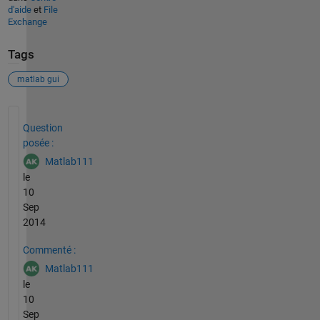
d'aide
et
File
Exchange
Tags
matlab gui
Voir également
Question
posée :
Matlab111
le
10
Sep
2014
Commenté :
Matlab111
le
10
Sep