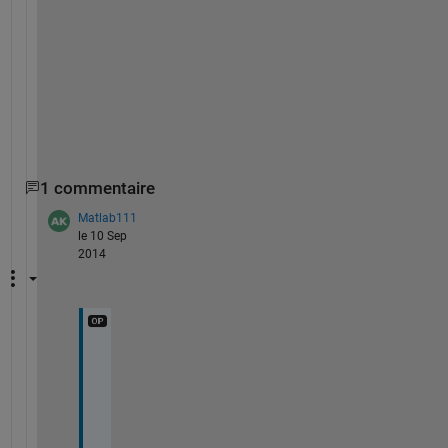
x 
1 
t
h
e
n
.
1 commentaire
Matlab111
le 10 Sep
2014
y
a 
t
h
a