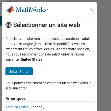
Passer au contenu
MATLAB
Answers
AB Answers
File Exchange
Cody
AI Chat Playground
Discuss
Sélectionner un site web
Choisissez un site web pour accéder au contenu traduit
dans votre langue (lorsqu'il est disponible) et voir les
Tell the
événements et les offres locales. D’après votre position,
nous vous recommandons de sélectionner la région
what is "I"
suivante :
United States
.
represents
and
United States
explain by
Vous pouvez également sélectionner un site web dans la
seeing my
liste suivante :
code?
Amériques
Matlab111
América Latina
(Español)