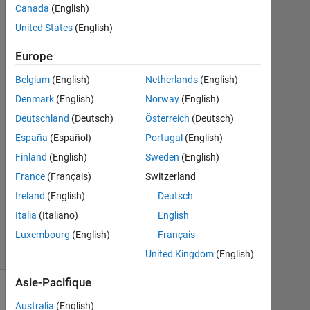
10
Canada
(English)
Sep
United States
(English)
2014
1
Europe
Réponse
Belgium
(English)
Netherlands
(English)
Réponse
Denmark
(English)
Norway
(English)
acceptée
Deutschland
(Deutsch)
Österreich
(Deutsch)
España
(Español)
Portugal
(English)
Mise
Finland
(English)
Sweden
(English)
à
jour
France
(Français)
Switzerland
10
Ireland
(English)
Deutsch
Sep
Italia
(Italiano)
English
2014
4 Vues
Luxembourg
(English)
Français
(30 jours)
United Kingdom
(English)
Asie-Pacifique
Australia
(English)