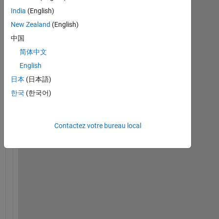
India
(English)
New Zealand
(English)
中国
简体中文
English
I 
日本
(日本語)
n
e
한국
(한국어)
e
d 
t
Contactez votre bureau local
o 
k
n
o
w 
t
h
e 
w