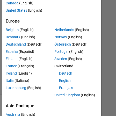
Zolfaghari
Canada
(English)
United States
(English)
29
Sep
Europe
2014
2
Belgium
(English)
Netherlands
(English)
Réponses
Denmark
(English)
Norway
(English)
Deutschland
(Deutsch)
Österreich
(Deutsch)
Mise
España
(Español)
Portugal
(English)
à
jour
Finland
(English)
Sweden
(English)
14
France
(Français)
Switzerland
Juil
Ireland
(English)
Deutsch
2018
Italia
(Italiano)
English
12 Vues
(30 jours)
Luxembourg
(English)
Français
United Kingdom
(English)
Asie-Pacifique
Australia
(English)