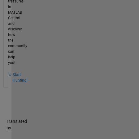
treasures
in
MATLAB
Central
and
discover
how
the
community
can
help
you!
Start
Hunting!
Translated
by