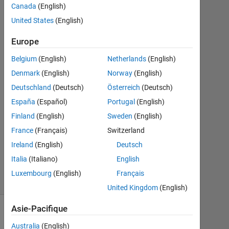
Canada
(English)
Oct
United States
(English)
2021
1
Europe
Réponse
Belgium
(English)
Netherlands
(English)
Réponse
Denmark
(English)
Norway
(English)
acceptée
Deutschland
(Deutsch)
Österreich
(Deutsch)
Mise
España
(Español)
Portugal
(English)
à
Finland
(English)
Sweden
(English)
jour
France
(Français)
Switzerland
27
Ireland
(English)
Deutsch
Oct
2021
Italia
(Italiano)
English
4 Vues
Luxembourg
(English)
Français
(30 jours)
United Kingdom
(English)
Asie-Pacifique
Australia
(English)