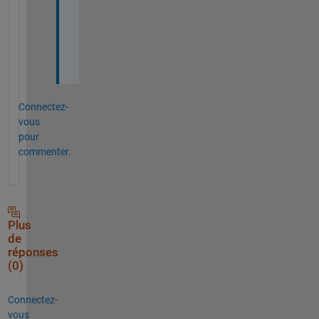
e
l
p
. 
Connectez-
vous
pour
commenter.
Plus
de
réponses
(0)
Connectez-
vous