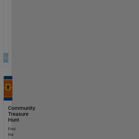
Community
Treasure
Hunt
Find
the