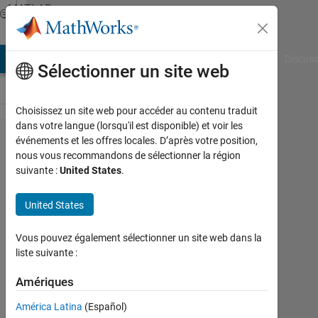
Passer au contenu
MATLAB
Answers
AB Answers
File Exchange
Cody
AI Chat Playground
Discuss
Sélectionner un site web
Choisissez un site web pour accéder au contenu traduit
dans votre langue (lorsqu'il est disponible) et voir les
Cannot
événements et les offres locales. D’après votre position,
nous vous recommandons de sélectionner la région
connect
suivante :
United States
.
Arduino
MKRzero
United States
to
Vous pouvez également sélectionner un site web dans la
R2018b
liste suivante :
Amériques
Manyi
Ho
América Latina
(Español)
25