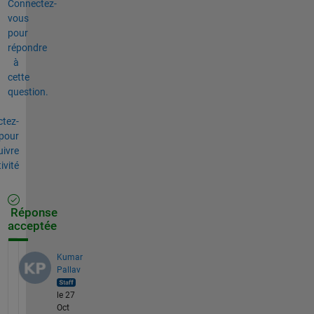
Connectez-
vous
pour
répondre
à
cette
question.
tez-
pour
uivre
tivité
Réponse
acceptée
Kumar
Pallav
le 27
Oct