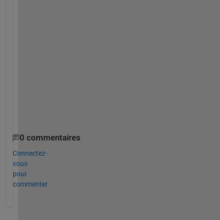
u 
f
o
r 
y
o
u
r 
h
e
l
p
0 commentaires
Connectez-
vous
pour
commenter.