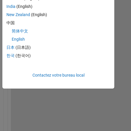
India
(English)
New Zealand
(English)
中国
简体中文
English
E
r
日本
(日本語)
r
한국
(한국어)
o
r 
m
Contactez votre bureau local
s
g 
f
r
o
m 
M
a
t