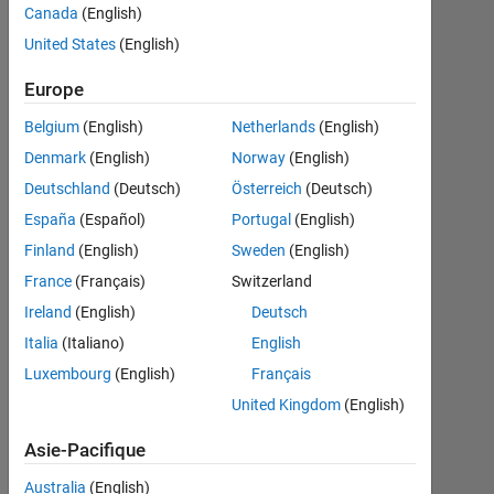
call-site
Canada
(English)
expects
United States
(English)
more
Europe
outputs
Belgium
(English)
Netherlands
(English)
than
Denmark
(English)
Norway
(English)
this
Deutschland
(Deutsch)
Österreich
(Deutsch)
function
España
(Español)
Portugal
(English)
can
Finland
(English)
Sweden
(English)
supply"
France
(Français)
Switzerland
Ireland
(English)
Deutsch
Sebastian
Italia
(Italiano)
English
Starke
Luxembourg
(English)
Français
28
United Kingdom
(English)
Oct
2021
Asie-Pacifique
2
Réponses
Australia
(English)