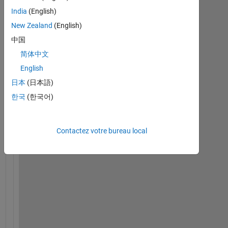
India
(English)
New Zealand
(English)
中国
简体中文
English
日本
(日本語)
한국
(한국어)
H
o
w 
Contactez votre bureau local
c
a
n 
I 
m
a
k
e 
1 