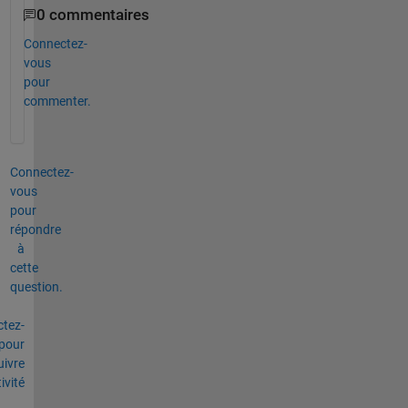
0 commentaires
Connectez-
vous
pour
commenter.
Connectez-
vous
pour
répondre
à
cette
question.
tez-
pour
uivre
tivité