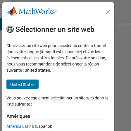
Passer au contenu
MATLAB
Answers
AB Answers
File Exchange
Cody
AI Chat Playground
Discuss
Sélectionner un site web
Choisissez un site web pour accéder au contenu traduit
dans votre langue (lorsqu'il est disponible) et voir les
How can
événements et les offres locales. D’après votre position,
nous vous recommandons de sélectionner la région
I make 1
suivante :
United States
.
by
length x
United States
array of
Vous pouvez également sélectionner un site web dans la
random
liste suivante :
numbers
Amériques
from -pi
to pi ??
América Latina
(Español)