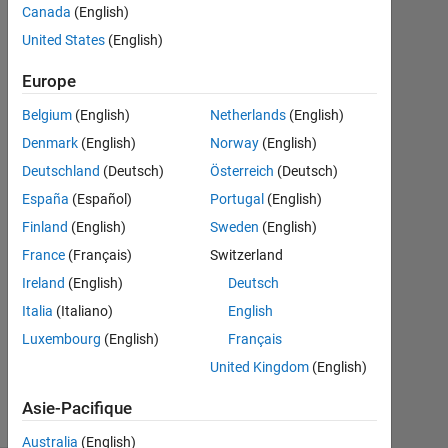
Canada
(English)
United States
(English)
Chris
31
Europe
Oct
2021
Belgium
(English)
Netherlands
(English)
2
Denmark
(English)
Norway
(English)
Réponses
Deutschland
(Deutsch)
Österreich
(Deutsch)
Réponse
España
(Español)
Portugal
(English)
acceptée
Finland
(English)
Sweden
(English)
France
(Français)
Switzerland
Mise
Ireland
(English)
Deutsch
à
jour
Italia
(Italiano)
English
1
Luxembourg
(English)
Français
Nov
United Kingdom
(English)
2021
21 Vues
Asie-Pacifique
(30 jours)
Australia
(English)