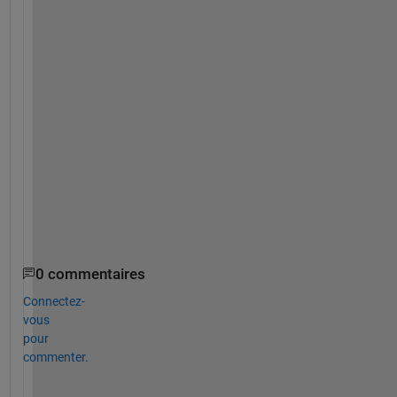
i
l
a
r 
c
o
m
m
a
n
d
s
.
0 commentaires
Connectez-
vous
pour
commenter.