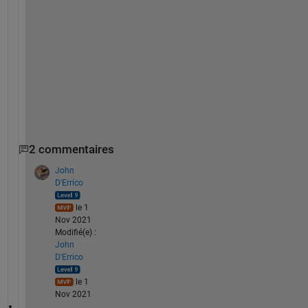
g
t
h
(
x
)
)
;
2 commentaires
John
D'Errico
le 1
Nov 2021
Modifié(e) :
John
D'Errico
le 1
Nov 2021