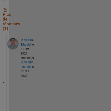
Plus
de
réponses
(1)
M.MUSBA
Elhadid
le
31 Oct
2021
Modifié(e) :
M.MUSBA
Elhadid
le
31 Oct
2021
x 
= 
o