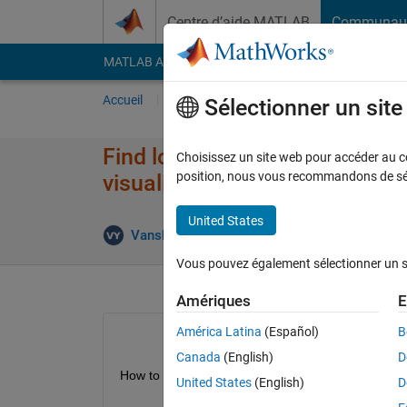
Passer au contenu
Centre d’aide MATLAB
Communau
MATLAB Answers
File Exchange
Cody
AI Cha
Accueil
Poser une question
Répondre
Pa
Sélectionner un sit
Find local maxima and minima for
Choisissez un site web pour accéder au con
position, nous vous recommandons de séle
visualize the concavity
United States
Réponse a
Vansh
2 Nov 2021
1 Réponse
Vous pouvez également sélectionner un sit
Amériques
E
América Latina
(Español)
B
Canada
(English)
D
How to do this concavity part?
United States
(English)
D