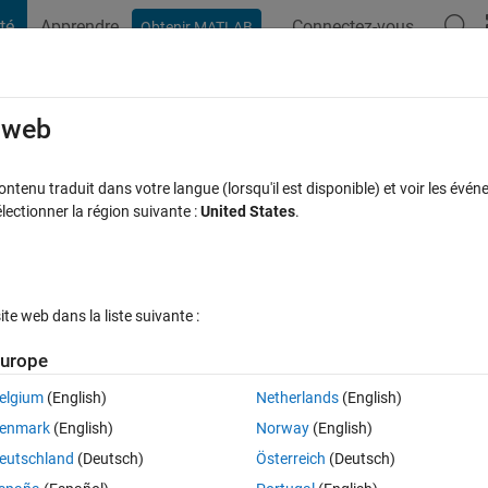
té
Apprendre
Connectez-vous
Obtenir MATLAB
t Playground
Discussions
Compétitions
Blogs
Publication
rcourir
FAQ MATLAB
Plus
e web
 𝑦 = 𝑥^3/3 − 𝑥^2/ 2 − 2𝑥 + 1/ 3 and
tenu traduit dans votre langue (lorsqu'il est disponible) et voir les événe
ctionner la région suivante :
United States
.
cceptée
Mise à jour 2 Nov 2021
3 Vues (30 jours)
e web dans la liste suivante :
urope
elgium
(English)
Netherlands
(English)
0 votes
enmark
(English)
Norway
(English)
eutschland
(Deutsch)
Österreich
(Deutsch)