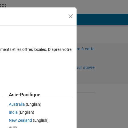
Plus
Connectez-vous pour répondre à cette
ments et les offres locales. D’après votre
question.
Partager
Connectez-vous pour suivre
l’activité
Asie-Pacifique
Question posée :
Australia
(English)
Vansh
India
(English)
le 2 Nov 2021
New Zealand
(English)
Réponse apportée :