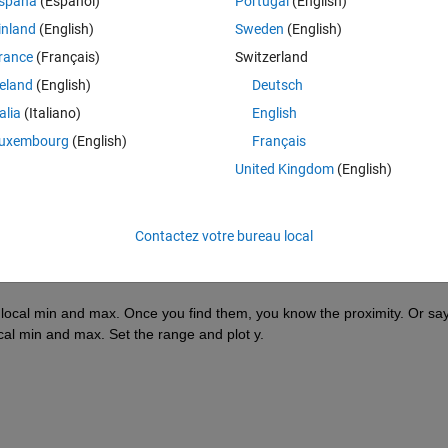
spaña
(Español)
Portugal
(English)
inland
(English)
Sweden
(English)
rance
(Français)
Switzerland
reland
(English)
Deutsch
talia
(Italiano)
English
Connectez-vous pour répondre à cette q
uxembourg
(English)
Français
Partager
Connectez-vous pour suivre l
United Kingdom
(English)
Contactez votre bureau local
0 votes
 local min and max. Once you find them, you know the proximity. Or say
cal min and max. Set the range and plot y.