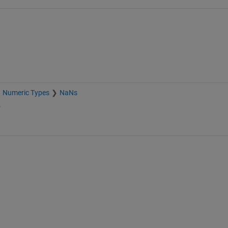
Numeric Types
NaNs
e