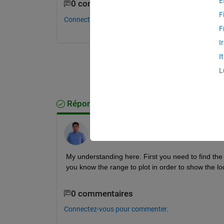
E
0 commentaires
F
Connectez-vous pour commenter.
F
I
I
L
Réponse acceptée
Yongjian Feng
le 2 Nov 2021
My understanding here. First you need to find the
you know the range to plot in order to show the lo
0 commentaires
Connectez-vous pour commenter.