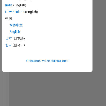
India
(English)
New Zealand
(English)
I 
w
中国
a
简体中文
n
English
t 
t
日本
(日本語)
o 
한국
(한국어)
m
a
k
Contactez votre bureau local
e 
t
h
e 
p
l
o
t 
a