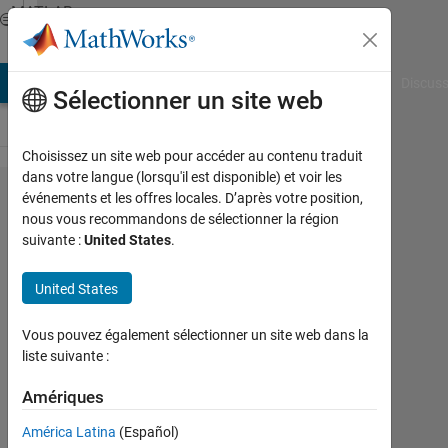
Passer au contenu
MATLAB
Answers
AB Answers
File Exchange
Cody
AI Chat Playground
Discuss
Sélectionner un site web
Choisissez un site web pour accéder au contenu traduit
dans votre langue (lorsqu'il est disponible) et voir les
Customizing
événements et les offres locales. D’après votre position,
nous vous recommandons de sélectionner la région
graph plot
suivante :
United States
.
area
United States
Abdullah
Vous pouvez également sélectionner un site web dans la
Alhebshi
liste suivante :
5
Nov
Amériques
2021
1
América Latina
(Español)
Réponse