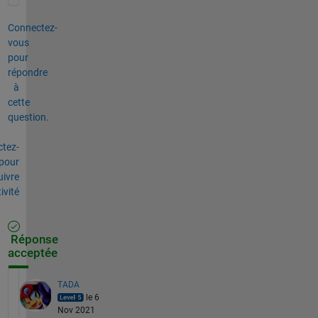
Connectez-
vous
pour
répondre
à
cette
question.
tez-
pour
uivre
tivité
Réponse
acceptée
TADA
le 6
Nov 2021