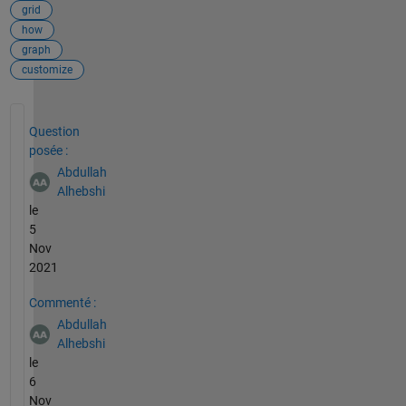
grid
how
graph
customize
Voir également
Question
posée :
Abdullah
Alhebshi
le
5
Nov
2021
Commenté :
Abdullah
Alhebshi
le
6
Nov