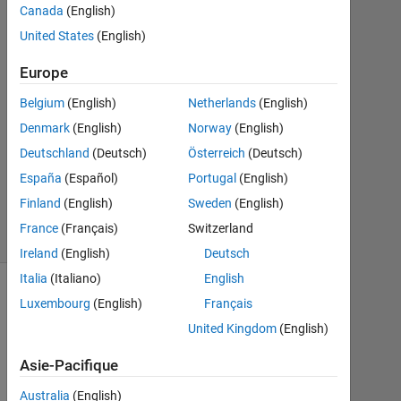
Canada
(English)
United States
(English)
Réponse
acceptée
Europe
Mise
Belgium
(English)
Netherlands
(English)
à
Denmark
(English)
Norway
(English)
jour
Deutschland
(Deutsch)
Österreich
(Deutsch)
6
Nov
España
(Español)
Portugal
(English)
2021
Finland
(English)
Sweden
(English)
5 Vues
France
(Français)
Switzerland
(30 jours)
Ireland
(English)
Deutsch
Italia
(Italiano)
English
Luxembourg
(English)
Français
United Kingdom
(English)
Asie-Pacifique
Australia
(English)