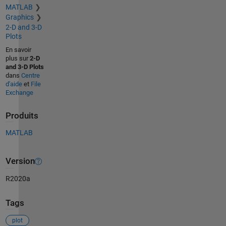
MATLAB
Graphics
2-D and 3-D
Plots
En savoir
plus sur
2-D
and 3-D Plots
dans
Centre
d'aide
et
File
Exchange
Produits
MATLAB
Version
R2020a
Tags
plot