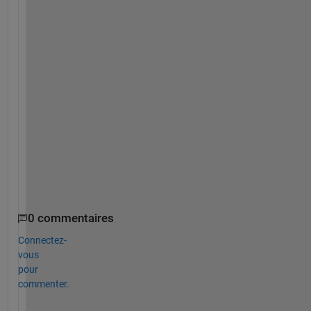
h
i
n
g 
l
i
k
e 
t
h
i
s
0 commentaires
Connectez-
vous
pour
commenter.