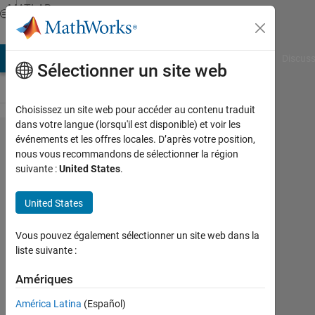
Passer au contenu
MATLAB
Answers
AB Answers
File Exchange
Cody
AI Chat Playground
Discuss
Sélectionner un site web
Choisissez un site web pour accéder au contenu traduit
dans votre langue (lorsqu'il est disponible) et voir les
How to
événements et les offres locales. D’après votre position,
nous vous recommandons de sélectionner la région
calculate
suivante :
United States
.
the line
segment?
United States
Vous pouvez également sélectionner un site web dans la
HyeongJu
liste suivante :
Lee
13
Amériques
Nov
2021
América Latina
(Español)