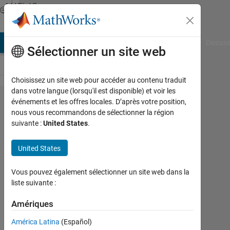
Passer au contenu
MATLAB
Answers
AB Answers
File Exchange
Cody
AI Chat Playground
Discuss
Sélectionner un site web
Choisissez un site web pour accéder au contenu traduit
dans votre langue (lorsqu'il est disponible) et voir les
How to find
événements et les offres locales. D’après votre position,
nous vous recommandons de sélectionner la région
intersection
suivante :
United States
.
for two
lines
United States
composed
Vous pouvez également sélectionner un site web dans la
of multiple
liste suivante :
points (no
Amériques
expression)
América Latina
(Español)