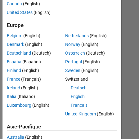
0
Canada
(English)
Réponses
United States
(English)
Mise
Europe
à
Belgium
(English)
Netherlands
(English)
jour
18
Denmark
(English)
Norway
(English)
Nov
Deutschland
(Deutsch)
Österreich
(Deutsch)
2021
España
(Español)
Portugal
(English)
15 Vues
(30 jours)
Finland
(English)
Sweden
(English)
France
(Français)
Switzerland
Ireland
(English)
Deutsch
Afficher
Italia
(Italiano)
English
commentaires
Luxembourg
(English)
Français
plus
anciens
United Kingdom
(English)
Asie-Pacifique
Australia
(English)