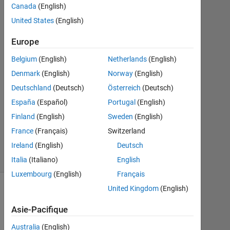
Canada
(English)
17
United States
(English)
Oct
2014
Europe
4
Réponses
Belgium
(English)
Netherlands
(English)
Denmark
(English)
Norway
(English)
Mise
Deutschland
(Deutsch)
Österreich
(Deutsch)
à
jour
España
(Español)
Portugal
(English)
17
Finland
(English)
Sweden
(English)
Oct
France
(Français)
Switzerland
2014
Ireland
(English)
Deutsch
16 Vues
(30 jours)
Italia
(Italiano)
English
Luxembourg
(English)
Français
United Kingdom
(English)
Asie-Pacifique
Australia
(English)