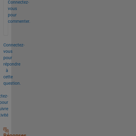
Connectez-
vous
pour
commenter.
Connectez-
vous
pour
répondre
à
cette
question.
tez-
pour
uivre
tivité
Réponses