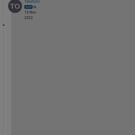
Takafumi
le
15 Nov
2022
管
理
者
権
限
以
外
で
も
、
M
A
T
L