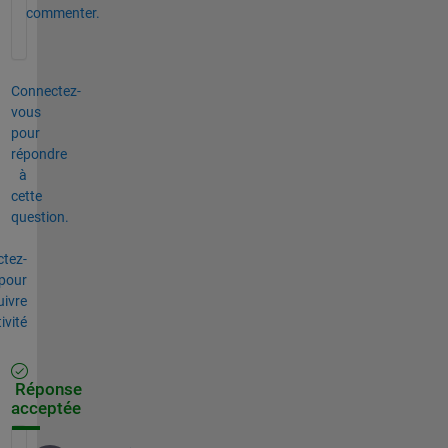
commenter.
Connectez-
vous
pour
répondre
à
cette
question.
tez-
pour
uivre
tivité
Réponse
acceptée