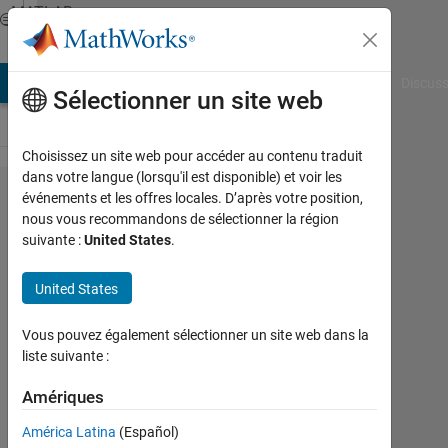
Passer au contenu
MATLAB
Answers
AB Answers
File Exchange
Cody
AI Chat Playground
Discuss
Sélectionner un site web
Choisissez un site web pour accéder au contenu traduit
dans votre langue (lorsqu'il est disponible) et voir les
matlab
événements et les offres locales. D’après votre position,
nous vous recommandons de sélectionner la région
runtime
suivante :
United States
.
を多数​
のユー
United States
ザーが
Vous pouvez également sélectionner un site web dans la
利用す
liste suivante :
る​計算
Amériques
機セン
ターの
América Latina
(Español)