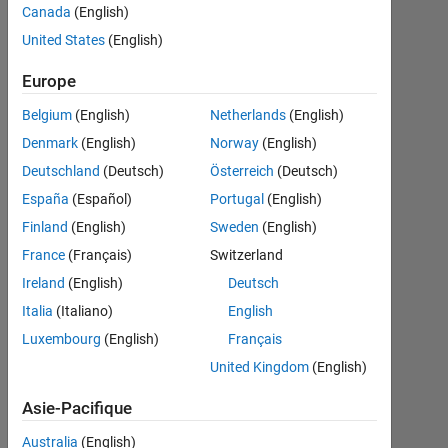
サー​バ
Canada
(English)
ーにイ
United States
(English)
ンスト
Europe
ールす​
Belgium
(English)
Netherlands
(English)
る際に
Denmark
(English)
Norway
(English)
ライセ
Deutschland
(Deutsch)
Österreich
(Deutsch)
ンスの
España
(Español)
Portugal
(English)
問​題は
Finland
(English)
Sweden
(English)
生じま
France
(Français)
Switzerland
すか？
Ireland
(English)
Deutsch
Italia
(Italiano)
English
Junichi
Luxembourg
(English)
Français
Chikazoe
United Kingdom
(English)
19
Nov
Asie-Pacifique
2021
1
Australia
(English)