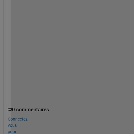
ど
う
ぞ
よ
ろ
し
く
お
願
い
い
た
し
ま
す
。
0 commentaires
Connectez-
vous
pour