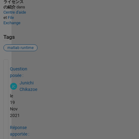
ライセンス
の紹介
dans
Centre d'aide
et
File
Exchange
Tags
matlab runtime
Voir également
Question
posée :
Junichi
Chikazoe
le
19
Nov
2021
Réponse
apportée :