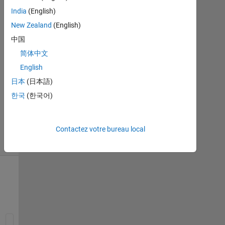
Réponse
India
(English)
New Zealand
(English)
Réponse
中国
acceptée
简体中文
Mise
English
à
日本
(日本語)
jour
한국
(한국어)
15
Nov
2022
Contactez votre bureau local
2 Vues
(30 jours)