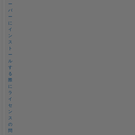
ー
バ
ー
に
イ
ン
ス
ト
ー
ル
す
る
際
に
ラ
イ
セ
ン
ス
の
問