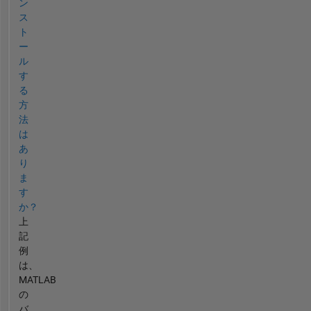
ン
ス
ト
ー
ル
す
る
方
法
は
あ
り
ま
す
か？
上
記
例
は、
MATLAB
の
バ