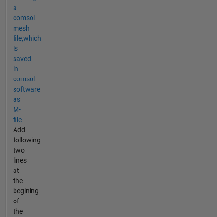
a
comsol
mesh
file,which
is
saved
in
comsol
software
as
M-
file
Add
following
two
lines
at
the
begining
of
the