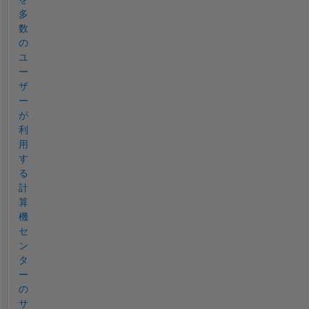
多
数
の
ユ
ー
ザ
ー
が
利
用
す
る
計
算
機
セ
ン
タ
ー
の
サ