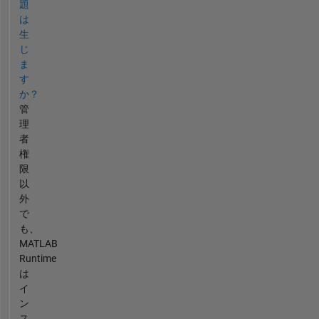
題
は
生
じ
ま
す
か？
管
理
者
権
限
以
外
で
も、
MATLAB
Runtime
は
イ
ン
ス