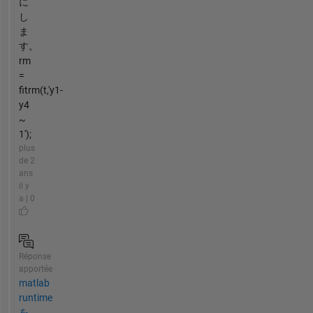
に
し
ま
す。
rm
=
fitrm(t,'y1-
y4
~
1');
plus
de 2
ans
il y
a | 0
Réponse
apportée
matlab
runtime
を