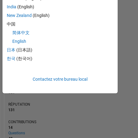
CONTRIBUTIONS
6
India
(English)
10
4
New Zealand
(English)
中国
2
简体中文
0
English
06/15
10/16
02/18
06/19
10/20
02/22
06/23
10/24
02/26
08/15
02/17
08/18
02/20
08/21
02/23
02/14
11/15
08/17
05/19
L
02/21
11/22
08/24
05/26
CHRONOLOGIE
日本
(日本語)
한국
(한국어)
RANG
608
Contactez votre bureau local
of
302
028
RÉPUTATION
131
CONTRIBUTIONS
14
Questions