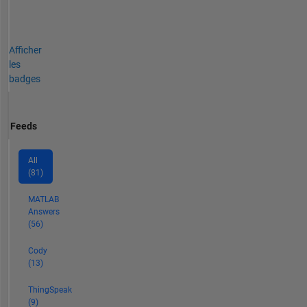
Afficher
les
badges
Feeds
All
(81)
MATLAB
Answers
(56)
Cody
(13)
ThingSpeak
(9)