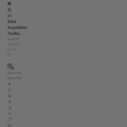
弊
社
の
Data
Acquisition
Toolbo...
environ
2 ans il
y a | 0
Réponse
apportée
オ
シ
ロ
ス
コ
ー
プ
の