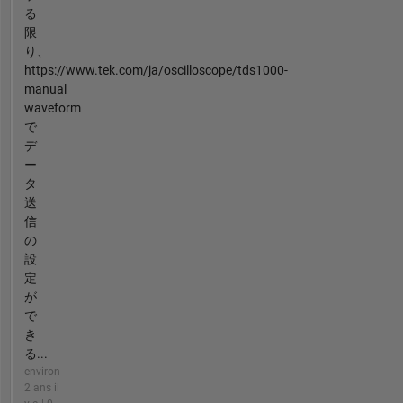
る
限
り、
https://www.tek.com/ja/oscilloscope/tds1000-
manual
waveform
で
デ
ー
タ
送
信
の
設
定
が
で
き
る...
environ
2 ans il