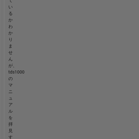
て
い
る
か
わ
か
り
ま
せ
ん
が、
tds1000
の
マ
ニ
ュ
ア
ル
を
拝
見
す