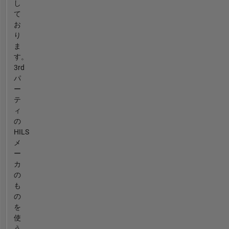
し
て
お
り
ま
す。
3rd
パ
ー
テ
ィ
の
HILS
メ
ー
カ
の
も
の
を
使
う