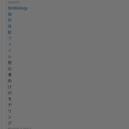
soumis
SimBiology
操
作
体
験
フ
ァ
イ
ル
初
心
者
向
け
の
モ
デ
リ
ン
グ
environ 4 ans il