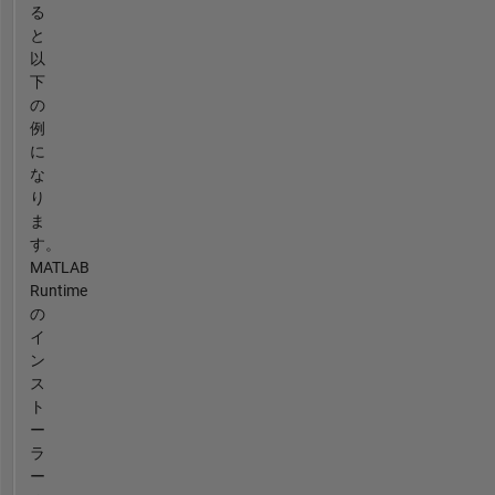
る
と
以
下
の
例
に
な
り
ま
す。
MATLAB
Runtime
の
イ
ン
ス
ト
ー
ラ
ー