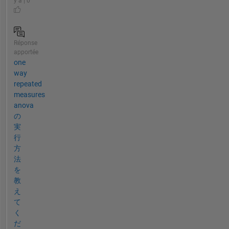
y a | 0
Réponse
apportée
one
way
repeated
measures
anova
の
実
行
方
法
を
教
え
て
く
だ