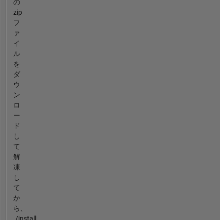
の
zip
フ
ァ
イ
ル
を
ダ
ウ
ン
ロ
ー
ド
し
て
解
凍
し
て
か
ら、
./install