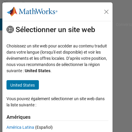
Passer au contenu
Community
Profile
B Answers
File Exchange
Cody
AI Chat Playground
Convers
Sélectionner un site web
Choisissez un site web pour accéder au contenu traduit
Takafumi
dans votre langue (lorsqu'il est disponible) et voir les
événements et les offres locales. D’après votre position,
nous vous recommandons de sélectionner la région
MathWorks
suivante :
United States
.
Last
United States
seen:
Today
Vous pouvez également sélectionner un site web dans
|
la liste suivante :
Actif
depuis
Amériques
2014
América Latina
(Español)
Followers: