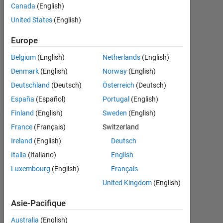
Canada
(English)
0
United States
(English)
Following:
0
Europe
Belgium
(English)
Netherlands
(English)
Follow
Denmark
(English)
Norway
(English)
Deutschland
(Deutsch)
Österreich
(Deutsch)
Message
España
(Español)
Portugal
(English)
Finland
(English)
Sweden
(English)
France
(Français)
Switzerland
Tableau de bord
Ireland
(English)
Deutsch
Statistiques
Italia
(Italiano)
English
Luxembourg
(English)
Français
MATLAB Answers
Cody
ThingSpeak
All
United Kingdom
(English)
File Exchange
Asie-Pacifique
12
10
-2
-1
-4
1
3
5
7
8
Australia
(English)