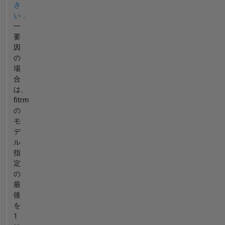
さ
い．
一
要
因
の
場
合
は、
fitrm
の
モ
デ
ル
指
定
の
最
後
を
1