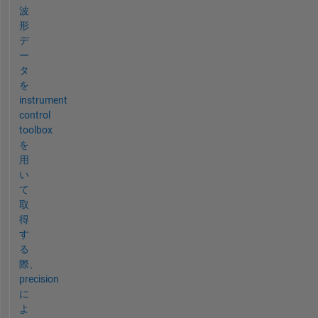
波
形
デ
ー
タ
を
instrument
control
toolbox
を
用
い
て
取
得
す
る
際、
precision
に
よ