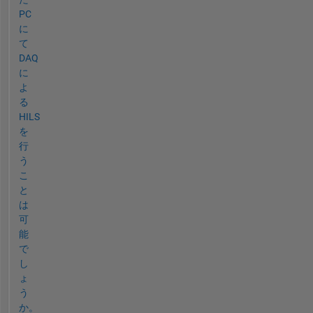
PC
に
て
DAQ
に
よ
る
HILS
を
行
う
こ
と
は
可
能
で
し
ょ
う
か。