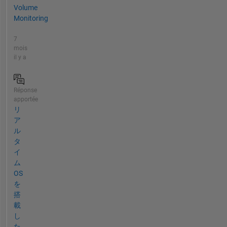
Volume
Monitoring
7
mois
il y a
Réponse
apportée
リ
ア
ル
タ
イ
ム
OS
を
搭
載
し
た