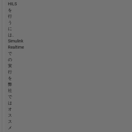
HILS
を
行
う
に
は、
Simulink
Realtime
で
の
実
行
を
弊
社
で
は
オ
ス
ス
メ