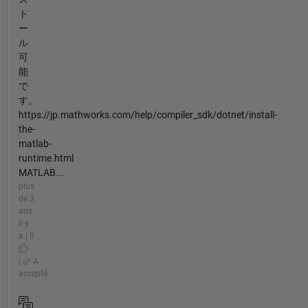
ト
ー
ル
可
能
で
す。
https://jp.mathworks.com/help/compiler_sdk/dotnet/install-
the-
matlab-
runtime.html
MATLAB...
plus
de 3
ans
il y
a | 0
|
A
accepté