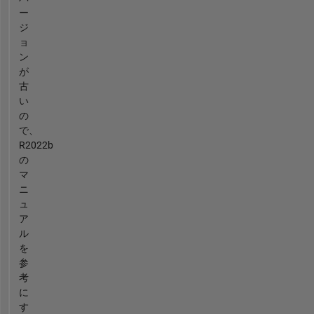
ー
ジ
ョ
ン
が
古
い
の
で、
R2022b
の
マ
ニ
ュ
ア
ル
を
参
考
に
す