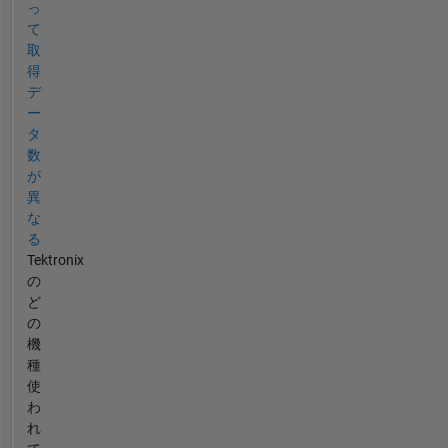
っ
て
取
得
デ
ー
タ
数
が
異
な
る
Tektronix
の
ど
の
機
種
使
わ
れ