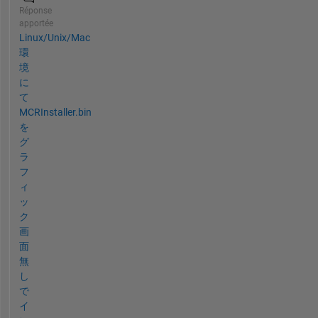
Réponse
apportée
Linux/Unix/Mac
環
境
に
て
MCRInstaller.bin
を
グ
ラ
フ
ィ
ッ
ク
画
面
無
し
で
イ