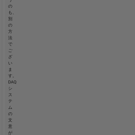
の
も、
別
の
方
法
で
ご
ざ
い
ま
す。
DAQ
シ
ス
テ
ム
の
文
意
が