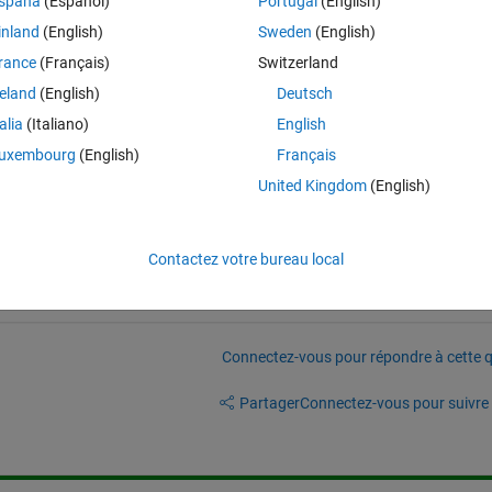
spaña
(Español)
Portugal
(English)
inland
(English)
Sweden
(English)
rance
(Français)
Switzerland
reland
(English)
Deutsch
talia
(Italiano)
English
uxembourg
(English)
Français
United Kingdom
(English)
ook at the code together.
Contactez votre bureau local
Connectez-vous pour répondre à cette q
Partager
Connectez-vous pour suivre l