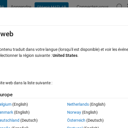
té
Apprendre
Connectez-vous
Obtenir MATLAB
t Playground
Discussions
Compétitions
Blogs
Publication
rcourir
FAQ MATLAB
Plus
e web
sed on the longest non-zero row
tenu traduit dans votre langue (lorsqu'il est disponible) et voir les événe
ctionner la région suivante :
United States
.
Réponse acceptée
Mise à jour 22 Nov 2021
nses
6 Vues (30 j
e web dans la liste suivante :
Afficher commentaires plus
urope
elgium
(English)
Netherlands
(English)
0 votes
enmark
(English)
Norway
(English)
eutschland
(Deutsch)
Österreich
(Deutsch)
the longest non zero row". an example: