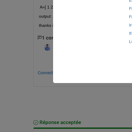
E
 A=[ 1 2 0 0 0 0;3 4 5 0 0 0;5 6 0 0 0 0];
F
output: A=[ 1 2 0 ;3 4 5 ;5 6 0 ];
F
I
thanks in advance!
I
1 commentaire
L
Yongjian Feng
le 22 Nov 2021
Try it yourself first please. We can then l
Connectez-vous pour commenter.
Réponse acceptée