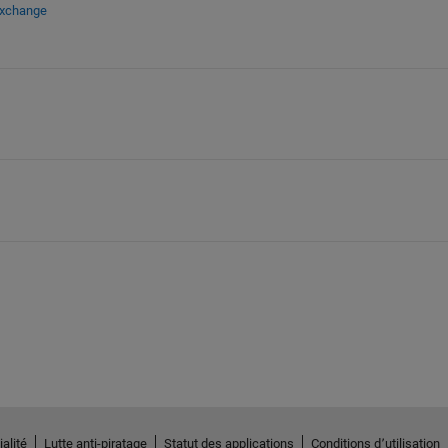
Exchange
alité
Lutte anti-piratage
Statut des applications
Conditions d՚utilisation