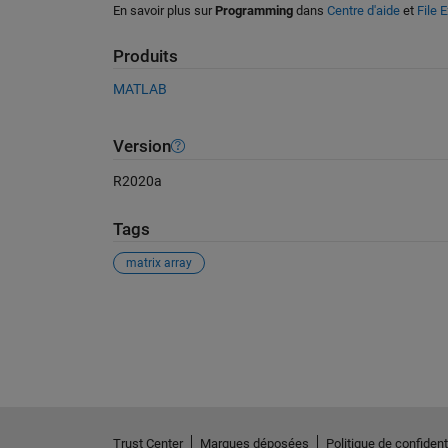
En savoir plus sur
Programming
dans
Centre d'aide
et
File 
Produits
MATLAB
Version
R2020a
Tags
matrix array
Voir également
Trust Center
Marques déposées
Politique de confidenti