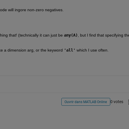
code will ingore non-zero negatives.
hing that! (technically it can just be 
any(A)
, but I find that specifying the
ake a dimension arg, or the keyword 
'all'
 which I use often.
0 votes
Ouvrir dans MATLAB Online