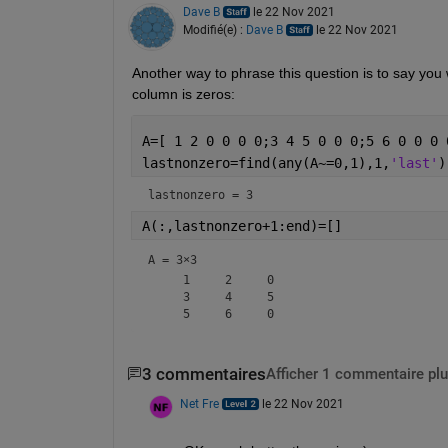
Dave B
le 22 Nov 2021
Modifié(e) :
Dave B
le 22 Nov 2021
Another way to phrase this question is to say you 
column is zeros:
A=[ 1 2 0 0 0 0;3 4 5 0 0 0;5 6 0 0 0 
lastnonzero=find(any(A~=0,1),1,
'last'
)
lastnonzero = 3
A(:,lastnonzero+1:end)=[]
A =
3×3
     1     2     0

     3     4     5

3 commentaires
Afficher 1 commentaire plu
Net Fre
le 22 Nov 2021