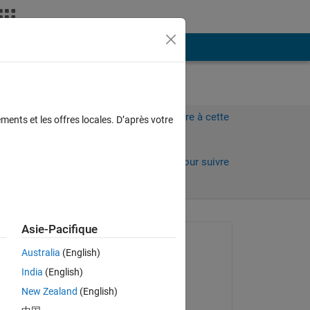
Plus
Connectez-vous pour répondre à cette
ments et les offres locales. D’après votre
question.
ours)
Partager
Connectez-vous pour suivre
l’activité
 anciens
Asie-Pacifique
Question posée :
Australia
(English)
Nikolas Spiliopoulos
India
(English)
le 22 Nov 2021
New Zealand
(English)
Commenté :