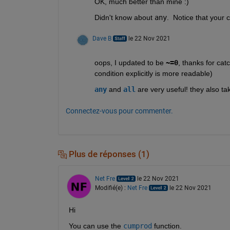
OK, much better than mine :)
Didn't know about 
any
.  Notice that your 
Dave B
le 22 Nov 2021
oops, I updated to be 
~=0
, thanks for catc
condition explicitly is more readable)
any
 and 
all
 are very useful! they also t
Connectez-vous pour commenter.
Plus de réponses (1)
Net Fre
le 22 Nov 2021
Modifié(e) :
Net Fre
le 22 Nov 2021
Hi
You can use the 
cumprod
function.