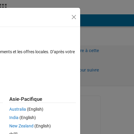
Plus
Connectez-vous pour répondre à cette
ments et les offres locales. D’après votre
question.
 jours)
Partager
Connectez-vous pour suivre
l’activité
 anciens
Asie-Pacifique
Question posée :
Australia
(English)
Louise Wilson
India
(English)
le 27 Nov 2021
New Zealand
(English)
Commenté :
Copy