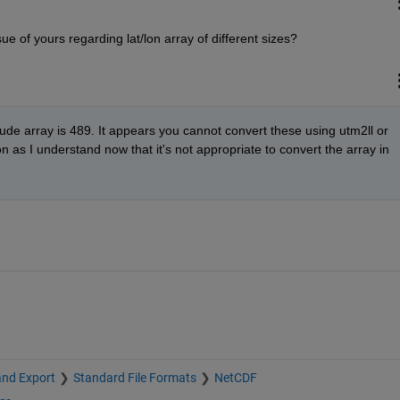
ue of yours regarding lat/lon array of different sizes?
tude array is 489. It appears you cannot convert these using utm2ll or 
as I understand now that it's not appropriate to convert the array in 
and Export
Standard File Formats
NetCDF