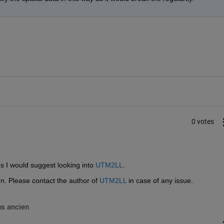
0 votes
s I would suggest looking into 
UTM2LL
.
n. Please contact the author of 
UTM2LL
 in case of any issue.
us ancien