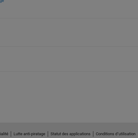
nge
alité
Lutte anti-piratage
Statut des applications
Conditions d՚utilisation