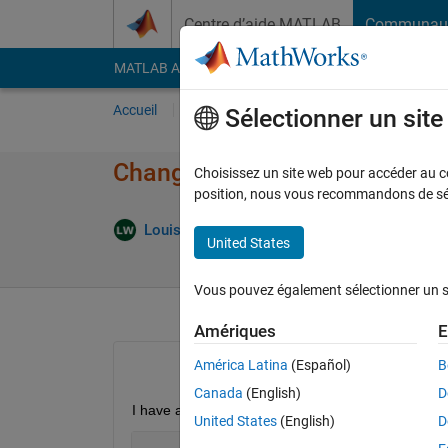
Passer au contenu
Centre d’aide MATLAB
Communau
MATLAB Answers
File Exchange
Cody
AI Cha
Accueil
Poser une question
Répondre
Pa
Sélectionner un sit
Change projection of netcdf d
Choisissez un site web pour accéder au con
position, nous vous recommandons de séle
Louise Wilson
27 Nov 2021
2 Répo
United States
Vous pouvez également sélectionner un sit
Amériques
E
América Latina
(Español)
B
Canada
(English)
D
I have a netcdf file
United States
(English)
D