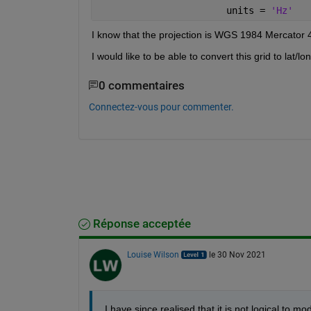
                       units = 
'Hz'
I know that the projection is WGS 1984 Mercator 4
I would like to be able to convert this grid to lat/
0 commentaires
Connectez-vous pour commenter.
Réponse acceptée
Louise Wilson
le 30 Nov 2021
I have since realised that it is not logical to mo