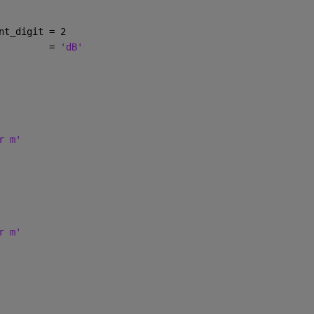
nt_digit = 2
         = 
'dB'
r m'
r m'