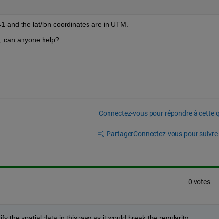
1 and the lat/lon coordinates are in UTM.
lon, can anyone help?
Connectez-vous pour répondre à cette q
Partager
Connectez-vous pour suivre l
0 votes
dify the spatial data in this way as it would break the regularity.