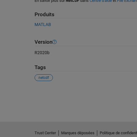
En savoir plus sur
NetCDF
dans
Centre d'aide
et
File Excha
Produits
MATLAB
Version
R2020b
Tags
netcdf
Voir également
Trust Center
Marques déposées
Politique de confidenti