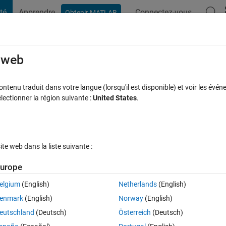
té
Apprendre
Connectez-vous
Obtenir MATLAB
t Playground
Discussions
Compétitions
Blogs
Publication
rcourir
FAQ MATLAB
Plus
e web
ata and convert from UTM to lat/lon
tenu traduit dans votre langue (lorsqu'il est disponible) et voir les événe
ctionner la région suivante :
United States
.
Réponse acceptée
Mise à jour 30 Nov 2021
nses
16 Vues (30
e web dans la liste suivante :
Afficher commentaires plus
urope
elgium
(English)
Netherlands
(English)
0 votes
Ouvrir dans MATLAB Online
enmark
(English)
Norway
(English)
eutschland
(Deutsch)
Österreich
(Deutsch)
Theme