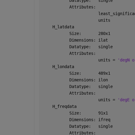
           Datatype:   single
           Attributes:
                       least_significa
                       units          
    H_latdata 
           Size:       280x1
           Dimensions: ilat
           Datatype:   single
           Attributes:
                       units = 
'degN o
    H_londata 
           Size:       489x1
           Dimensions: ilon
           Datatype:   single
           Attributes:
                       units = 
'degE o
    H_freqdata
           Size:       91x1
           Dimensions: ifreq
           Datatype:   single
           Attributes: