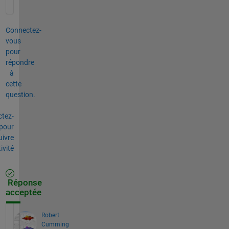
Connectez-
vous
pour
répondre
à
cette
question.
tez-
pour
uivre
tivité
Réponse
acceptée
Robert
Cumming