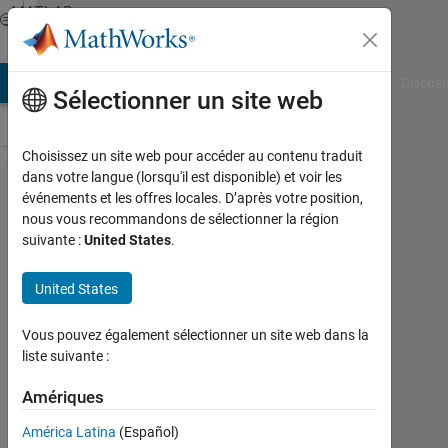
Passer au contenu
MATLAB
Answers
AB Answers
File Exchange
Cody
AI Chat Playground
Discuss
Sélectionner un site web
Choisissez un site web pour accéder au contenu traduit
dans votre langue (lorsqu'il est disponible) et voir les
Formatting
événements et les offres locales. D’après votre position,
nous vous recommandons de sélectionner la région
Legend
suivante :
United States
.
Entries
Properly
United States
Vous pouvez également sélectionner un site web dans la
Michael
liste suivante :
24
Amériques
Oct
2014
América Latina
(Español)