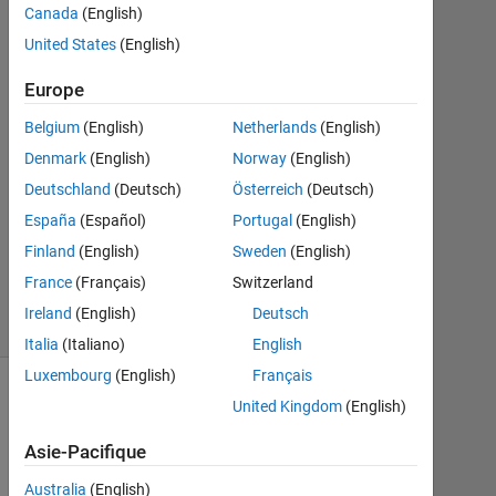
1
Canada
(English)
Réponse
United States
(English)
Réponse
Europe
acceptée
Belgium
(English)
Netherlands
(English)
Mise
Denmark
(English)
Norway
(English)
à
Deutschland
(Deutsch)
Österreich
(Deutsch)
jour
España
(Español)
Portugal
(English)
24
Finland
(English)
Sweden
(English)
Oct
2014
France
(Français)
Switzerland
27 Vues
Ireland
(English)
Deutsch
(30 jours)
Italia
(Italiano)
English
Luxembourg
(English)
Français
United Kingdom
(English)
Asie-Pacifique
Australia
(English)