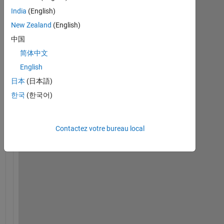
India
(English)
New Zealand
(English)
中国
H
e
简体中文
l
English
l
日本
(日本語)
o
, 
한국
(한국어)
I
'
m 
Contactez votre bureau local
t
r
y
i
n
g 
t
o 
a