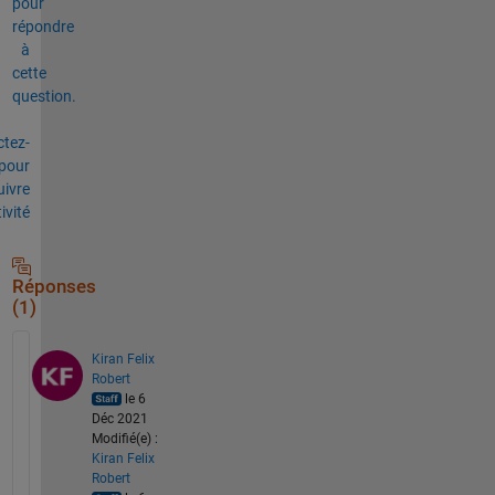
pour
répondre
à
cette
question.
tez-
pour
uivre
tivité
Réponses
(1)
Kiran Felix
Robert
le 6
Déc 2021
Modifié(e) :
Kiran Felix
Robert