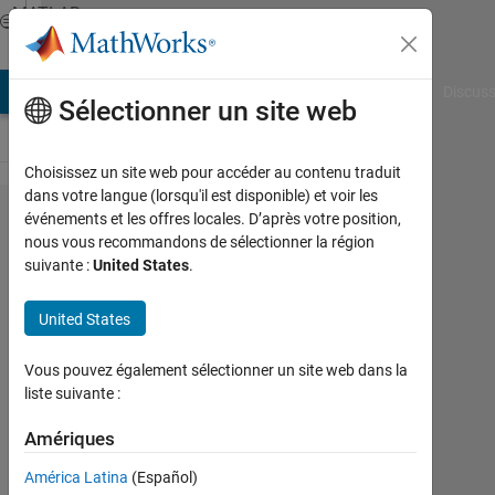
Passer au contenu
MATLAB
Answers
AB Answers
File Exchange
Cody
AI Chat Playground
Discuss
Sélectionner un site web
Choisissez un site web pour accéder au contenu traduit
dans votre langue (lorsqu'il est disponible) et voir les
How to use
événements et les offres locales. D’après votre position,
nous vous recommandons de sélectionner la région
Analog/Digital
suivante :
United States
.
and
Digital/Analog
United States
in Simulink
Vous pouvez également sélectionner un site web dans la
liste suivante :
Geraud
Fotio
Amériques
3
América Latina
(Español)
Déc