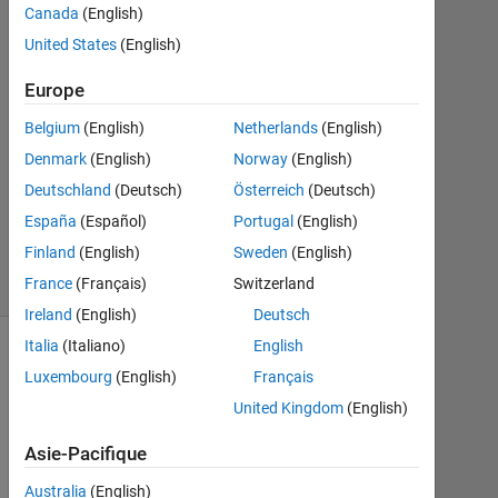
Canada
(English)
2021
1
United States
(English)
Réponse
Europe
Mise
Belgium
(English)
Netherlands
(English)
à
Denmark
(English)
Norway
(English)
jour
6
Deutschland
(Deutsch)
Österreich
(Deutsch)
Déc
España
(Español)
Portugal
(English)
2021
Finland
(English)
Sweden
(English)
10 Vues
France
(Français)
Switzerland
(30 jours)
Ireland
(English)
Deutsch
Italia
(Italiano)
English
Luxembourg
(English)
Français
United Kingdom
(English)
Asie-Pacifique
Australia
(English)