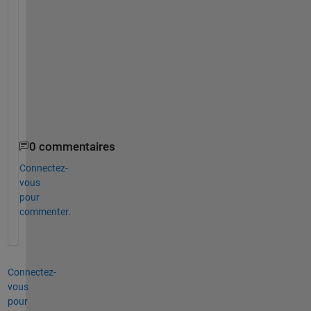
d
a
c
.
h
t
m
l
0 commentaires
Connectez-
vous
pour
commenter.
Connectez-
vous
pour