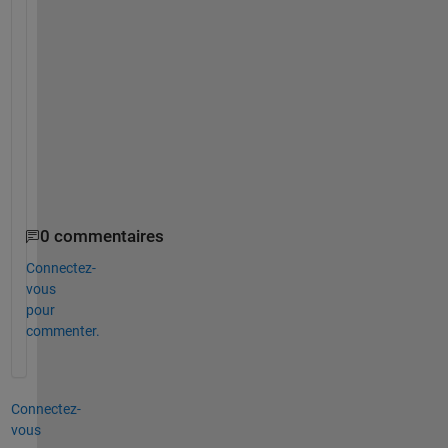
l
p
G
e
r
a
u
d 
0 commentaires
Connectez-
vous
pour
commenter.
Connectez-
vous