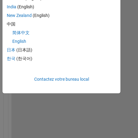
India
(English)
H
New Zealand
(English)
e
中国
l
l
简体中文
o
English
, 
日本
(日本語)
한국
(한국어)
c
a
n 
Contactez votre bureau local
s
o
m
e
o
n
e 
h
e