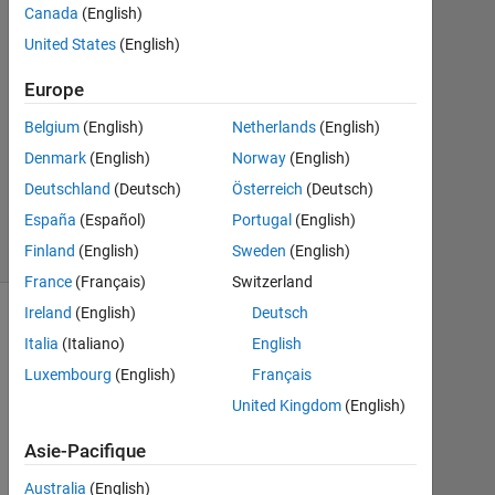
1
Canada
(English)
Réponse
United States
(English)
Mise
Europe
à
Belgium
(English)
Netherlands
(English)
jour
7
Denmark
(English)
Norway
(English)
Juin
Deutschland
(Deutsch)
Österreich
(Deutsch)
2024
España
(Español)
Portugal
(English)
2 Vues
(30 jours)
Finland
(English)
Sweden
(English)
France
(Français)
Switzerland
Ireland
(English)
Deutsch
Italia
(Italiano)
English
Luxembourg
(English)
Français
United Kingdom
(English)
Asie-Pacifique
Australia
(English)